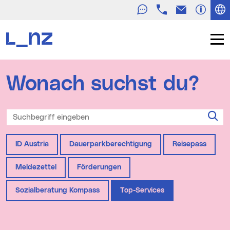
Telefon
E-Mail
Zur Navigation
Zum Inhalt
Zur Suche
Navig
Stadt Linz Startseite
Wonach suchst du?
Suchbegriff eingeben
Su
Häufig gesucht
ID Austria
Dauerparkberechtigung
Reisepass
Meldezettel
Förderungen
Sozialberatung Kompass
Top-Services