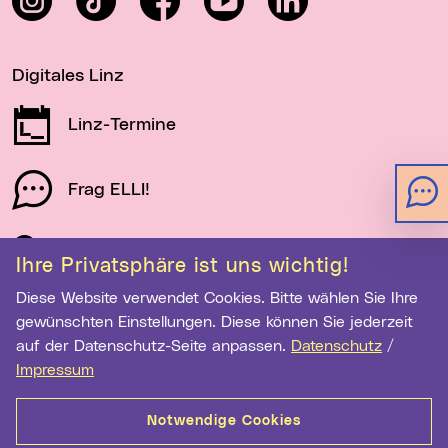
Mariendom
Zur Veranstaltung
Wichtige Links
Social Media
Instagram
TikTok
Facebook
YouTube
LinkedIn
Ihre Privatsphäre ist uns wichtig!
Diese Website verwendet Cookies. Bitte wählen Sie Ihre
Digitales Linz
gewünschten Einstellungen. Diese können Sie jederzeit
auf der Datenschutz-Seite anpassen.
Datenschutz
/
Linz-Termine
Impressum
Frag ELLI!
Notwendige Cookies