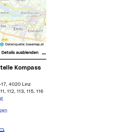
Datenquelle:
basemap.at
Details ausblenden
5-17, 4020 Linz
, 112, 113, 115, 116
at
igen
en für Fußgänger
te anzeigen für öffentliche Verkehrsmittel
anzeigen für Radfahrer
Route anzeigen für motorisierten Individu