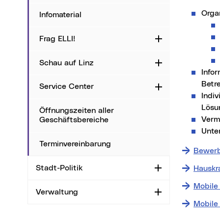
Orga
Infomaterial
Frag ELLI!
Aufklappen
Schau auf Linz
Aufklappen
Info
Betr
Service Center
Aufklappen
Indi
Lösu
Öffnungszeiten aller
Vermi
Geschäftsbereiche
Unte
Terminvereinbarung
Bewerb
Stadt-Politik
Hauskr
Aufklappen
Mobile
Verwaltung
Aufklappen
Mobile