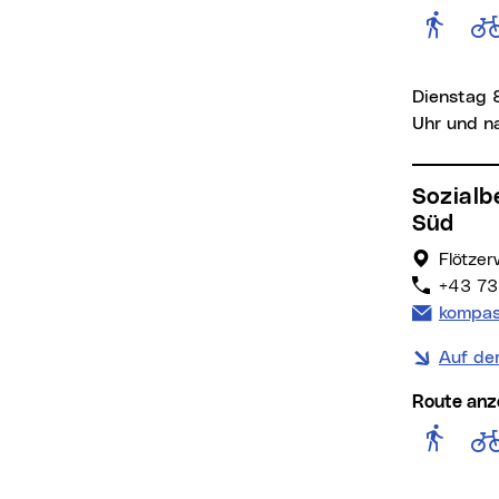
Rout
Dienstag 8
Uhr und n
Sozialberatungsstelle Kompass
Süd
Flötze
+43 732
E-Mail 
kompas
Auf de
Route anz
Rout