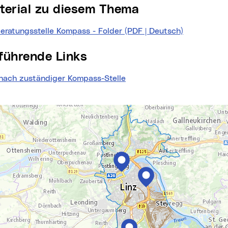
aterial zu diesem Thema
eratungsstelle Kompass - Folder (PDF | Deutsch)
(neues Fens
erführende Links
nach zuständiger Kompass-Stelle
te
springen