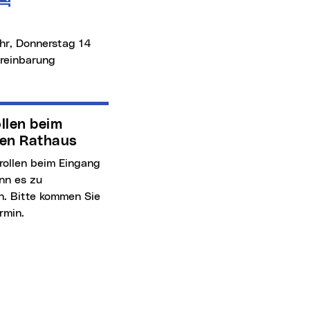
rsmittel
 Individualverkehr
hr, Donnerstag 14
ereinbarung
en Rathaus
nn es zu
. Bitte kommen Sie
rmin.
rsmittel
 Individualverkehr