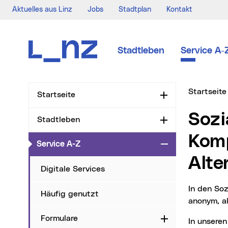
Aktuelles aus Linz
Jobs
Stadtplan
Kontakt
Zur Navigation
Zum Inhalt
Zur Suche
Stadtleben
Service A-
Sie sind hi
Startseite
Startseite
Aufklappen
Sozialberatungsstellen
Stadtleben
Aufklappen
Komp
(aktueller Menüpunkt)
Service A-Z
Zuklappen
Alte
Digitale Services
In den Sozialberatungsstellen Kompass bieten wir kostenlos, vertraulich und auf Wunsch
Häufig genutzt
anonym, al
Formulare
Aufklappen
In unseren