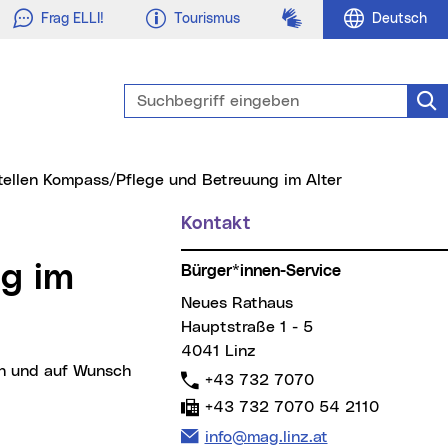
Gebärdensprache
Frag ELLI!
Tourismus
Deutsch
Suchbegriff eingeben
Suc
(aktueller Me
stellen Kompass/Pflege und Betreuung im Alter
Kontakt
Weitere Informationen
g im
Bürger*innen-Service
Neues Rathaus
Hauptstraße 1 - 5
4041 Linz
Telefon:
+43 732 7070
Fax:
+43 732 7070 54 2110
E-Mail Adresse:
info@mag.linz.at