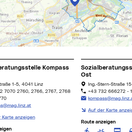
Sozialberatungsstelle Kompass
Ost
raße 1-5, 4041 Linz
Ing.-Stern-Straße 1
2 7070 2760, 2766, 2767, 2768
+43 732 666272 - 111
E-Mail Adresse:
770
kompass@mag.linz.
Adresse:
s@mag.linz.at
Auf der Karte anze
r Karte anzeigen
Route anzeigen
eigen
Route anzeig
Rou
Route 