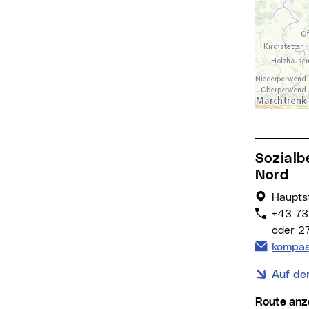
Sozialberatungsstelle Kompass
Nord
Hauptst
+43 73
oder 2
E-Mail 
kompas
Auf de
Route anz