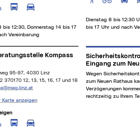
e anzeigen für Fußgänger
Route anzeigen für öffentliche Verkeh
Route anzeigen für Radfahrer
Route anzeigen für motorisierten
Dienstag 8 bis 12:30 U
 bis 12:30, Donnerstag 14 bis 17
bis 17 Uhr und nach V
ach Vereinbarung
Sicherheitskontrollen beim
Eingang zum Neu
rweg 95-97, 4030 Linz
Wegen Sicherheitskontrollen beim Eingang
 370170 12, 13, 15, 16, 17 und 18
zum Neuen Rathaus ka
Adresse:
s@mag.linz.at
Verzögerungen kommen
rechtzeitig zu Ihrem Te
r Karte anzeigen
eigen
e anzeigen für Fußgänger
Route anzeigen für öffentliche Verkeh
Route anzeigen für Radfahrer
Route anzeigen für motorisierten