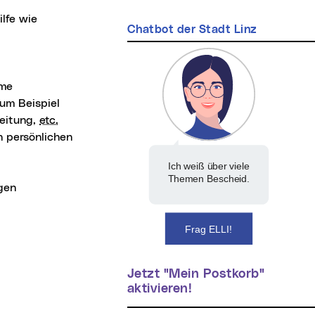
lfe wie
Chatbot der Stadt Linz
ime
zum Beispiel
leitung,
etc.
n persönlichen
Ich weiß über viele
Themen Bescheid.
gen
Frag ELLI!
Jetzt "Mein Postkorb"
aktivieren!