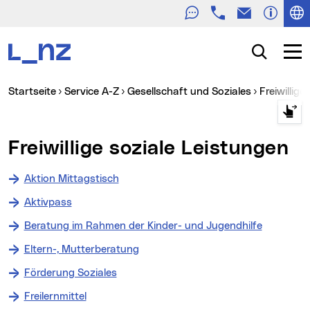
Telefon
E-Mail
Zur Navigation
Zum Inhalt
Zur Suche
Suche
Navig
Sie sind hier:
Startseite
Service A-Z
Gesellschaft und Soziales
Freiwillig
Freiwillige soziale Leistungen
Aktion Mittagstisch
Aktivpass
Beratung im Rahmen der Kinder- und Jugendhilfe
Eltern-, Mutterberatung
Förderung Soziales
Freilernmittel