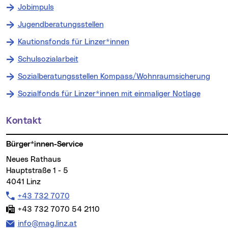
Jobimpuls
Jugendberatungsstellen
Kautionsfonds für Linzer*innen
Schulsozialarbeit
Sozialberatungsstellen Kompass/Wohnraumsicherung
Sozialfonds für Linzer*innen mit einmaliger Notlage
Kontakt
Weitere Informationen
Bürger*innen-Service
Neues Rathaus
Hauptstraße 1 - 5
4041 Linz
Telefon:
+43 732 7070
Fax:
+43 732 7070 54 2110
E-Mail Adresse:
info@mag.linz.at