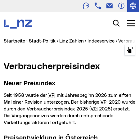
Telefon
E-Mail
Zur Navigation
Zum Inhalt
Zur Suche
Suche
Navig
Sie sind hier:
Startseite
Stadt-Politik
Linz Zahlen
Indexservice
Verbrauc
Verbraucherpreisindex
Neuer Preisindex
Seit 1958 wurde der
VPI
mit Jahresbeginn 2026 zum elften
Mal einer Revision unterzogen. Der bisherige
VPI
2020 wurde
durch den Verbraucherpreisindex 2025 (
VPI
2025) ersetzt.
Die Vorgängerindizes werden durch entsprechende
Verkettungsfaktoren fortgeführt.
Preisentwicklung in Österreich