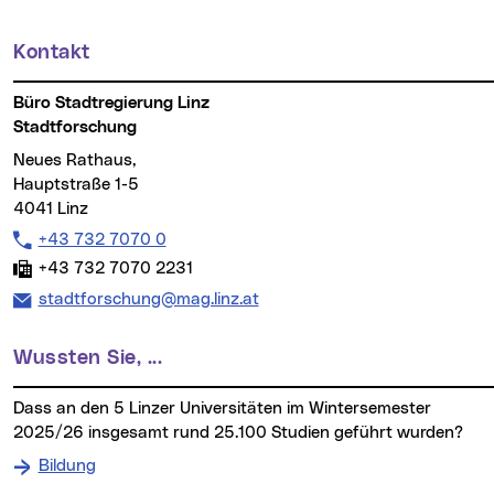
Kontakt
Weitere Informationen
Büro Stadtregierung Linz
Stadtforschung
Neues Rathaus,
Hauptstraße 1-5
4041 Linz
Telefon:
+43 732 7070 0
Fax:
+43 732 7070 2231
E-Mail Adresse:
stadtforschung@mag.linz.at
Wussten Sie, ...
dass an den 5 Linzer Universitäten im Wintersemester
2025/26 insgesamt rund 25.100 Studien geführt wurden?
Bildung