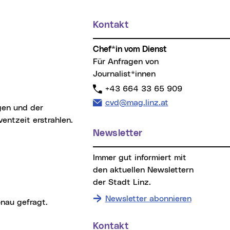
Kontakt
Chef*in vom Dienst
Für Anfragen von
Journalist*innen
Telefon:
+43 664 33 65 909
E-Mail Adresse:
cvd@mag.linz.at
ntzeit erstrahlen.
Newsletter
Immer gut informiert mit
den aktuellen Newslettern
der Stadt Linz.
Newsletter abonnieren
onau gefragt.
Kontakt