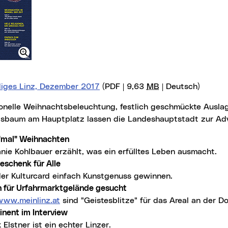
iges Linz, Dezember 2017
(PDF | 9,63
MB
| Deutsch)
sbaum am Hauptplatz lassen die Landeshauptstadt zur Adve
"mal" Weihnachten
anie Kohlbauer erzählt, was ein erfülltes Leben ausmacht.
eschenk für Alle
der Kulturcard einfach Kunstgenuss gewinnen.
n für Urfahrmarktgelände gesucht
www.meinlinz.at
(neues Fenster)
sind "Geistesblitze" für das Areal an der D
inent im Interview
 Elstner ist ein echter Linzer.