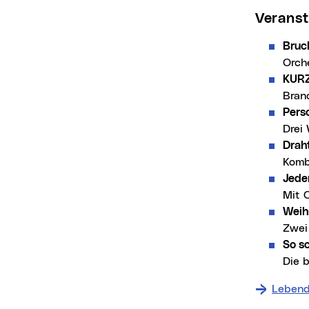
Verans
Bruc
Orch
KURZ
Bran
Pers
Drei
Drah
Kombi
Jede
Mit 
Weih
Zwei
So s
Die 
Lebend