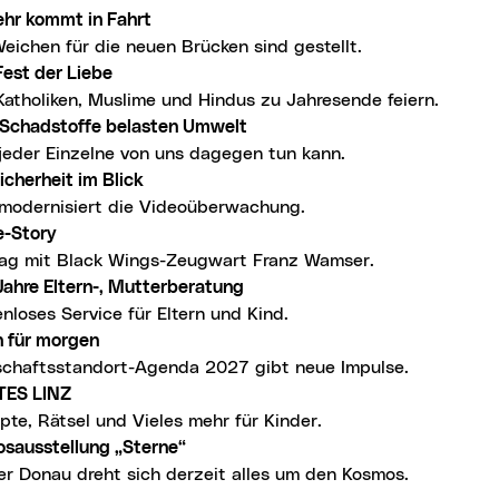
ehr kommt in Fahrt
eichen für die neuen Brücken sind gestellt.
Fest der Liebe
Katholiken, Muslime und Hindus zu Jahresende feiern.
-Schadstoffe belasten Umwelt
jeder Einzelne von uns dagegen tun kann.
icherheit im Blick
 modernisiert die Videoüberwachung.
e-Story
Tag mit Black Wings-Zeugwart Franz Wamser.
Jahre Eltern-, Mutterberatung
nloses Service für Eltern und Kind.
n für morgen
schaftsstandort-Agenda 2027 gibt neue Impulse.
ES LINZ
pte, Rätsel und Vieles mehr für Kinder.
osausstellung „Sterne“
er Donau dreht sich derzeit alles um den Kosmos.