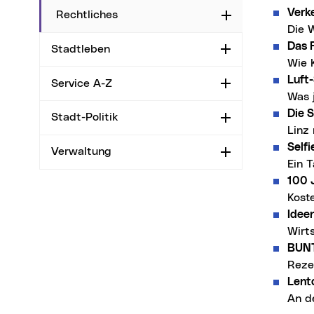
Verk
Rechtliches
Aufklappen
Die W
Das 
Stadtleben
Aufklappen
Wie 
Luft
Service A-Z
Aufklappen
Was 
Die S
Stadt-Politik
Aufklappen
Linz
Selfi
Verwaltung
Aufklappen
Ein 
100 
Koste
Idee
Wirt
BUNT
Reze
Lent
An d