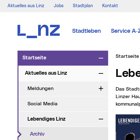
Aktuelles aus Linz
Jobs
Stadtplan
Kontakt
Zur Navigation
Zum Inhalt
Zur Suche
Stadtleben
Service A-
Sie sind hi
Startseite
Startseite
Zuklappen
Leb
Aktuelles aus Linz
Zuklappen
Meldungen
Aufklappen
Das Stadtmagazin "Lebendiges Linz" erscheint alle drei Monate und geht gratis an alle
Linzer Hau
Social Media
kommunalpo
Lebendiges Linz
Zuklappen
(aktueller Menüpunkt)
Archiv