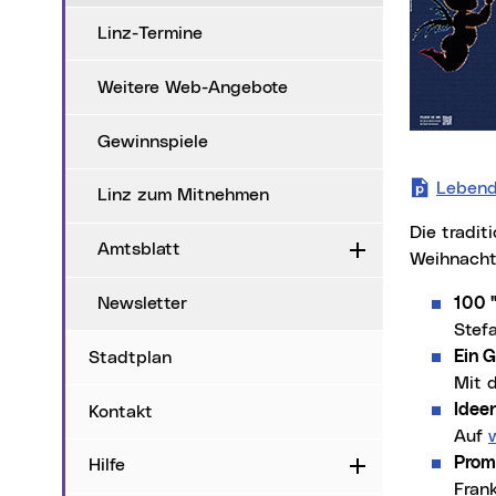
Linz-Termine
Weitere Web-Angebote
Gewinnspiele
Lebend
Linz zum Mitnehmen
Die traditionelle Weihnachtsbeleuchtung, festlich geschmückte Auslagen und der
Amtsblatt
Aufklappen
Weihnacht
100 
Newsletter
Stef
Ein G
Stadtplan
Mit 
Idee
Kontakt
Auf
Prom
Hilfe
Aufklappen
Frank