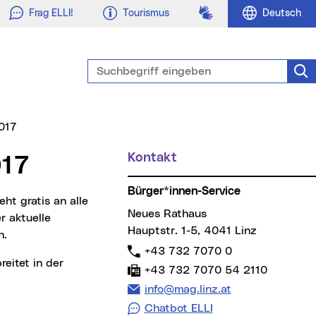
Gebärdensprache
Frag ELLI!
Tourismus
Deutsch
Suchbegriff eingeben
Suc
017
Kontakt
Weitere Informationen
017
Bürger*innen-Service
Neues Rathaus
r aktuelle
Hauptstr. 1-5, 4041 Linz
n.
Telefon:
+43 732 7070 0
Fax:
+43 732 7070 54 2110
E-Mail Adresse:
info@mag.linz.at
Chatbot ELLI