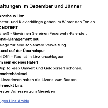
taltungen im Dezember und Jänner
knerhaus Linz
ester- und Klavierklänge geben im Winter den Ton an.
 NOTIERT
dheiß - Gewinnen Sie einen Feuerwehr-Kalender.
onal-Management neu
 Wege für eine schlankere Verwaltung.
tesel auf der Überholspur
 Öffi – Rad ist in Linz unschlagbar.
m sein eigenes Häferl
Cup to keep Umwelt und Geldbörserl schonen.
nachtsbäckerei
 Linzerinnen haben die Lizenz zum Backen
chmeckt Linz
besten Adressen zum Genießen
iges Linz Archiv