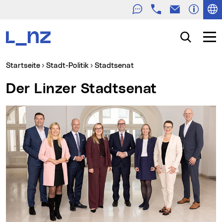
Telefon
E-Mail
Zur Navigation
Zum Inhalt
Zur Suche
Suche
Navig
Sie sind hier:
Startseite
Stadt-Politik
Stadtsenat
Der Linzer Stadtsenat