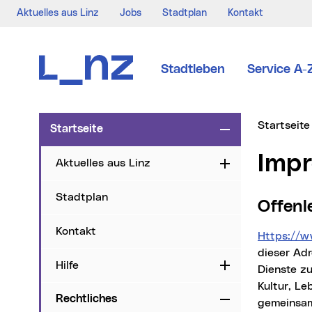
Aktuelles aus Linz
Jobs
Stadtplan
Kontakt
Zur Navigation
Zum Inhalt
Zur Suche
Stadtleben
Service A-
Sie sind hi
Startseite
Startseite
Zuklappen
Imp
Aktuelles aus Linz
Aufklappen
Stadtplan
Offe
Kontakt
https://w
dieser Ad
Hilfe
Aufklappen
Dienste zu
Kultur, Le
Rechtliches
Zuklappen
gemeinsam 