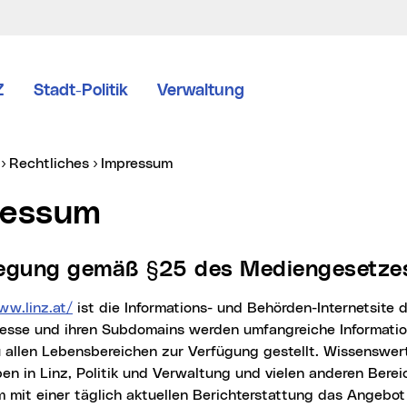
Z
Stadt-Politik
Verwaltung
er:
Rechtliches
Impressum
ressum
nlegung gemäß §25 des Mediengesetze
ww.linz.at/
ist die Informations- und Behörden-Internetsite d
resse und ihren Subdomains werden umfangreiche Informatio
 allen Lebensbereichen zur Verfügung gestellt. Wissenswer
ben in Linz, Politik und Verwaltung und vielen anderen Bere
mit einer täglich aktuellen Berichterstattung das Angebot 