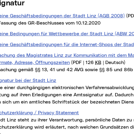
ignatur
eine Geschäftsbedingungen der Stadt Linz (AGB 2008)
(PD
 Fassung des GR-Beschlusses vom 10.12.2020
eine Bedingungen für Wettbewerbe der Stadt Linz (ABW 2
eine Geschäftsbedingungen für die Internet-Shops der Stad
chung des Magistrates Linz zur Kommunikation mit dem Mag
ormate, Adresse, Öffnungszeiten
(PDF | 126
KB
| Deutsch)
achung gemäß §§ 13, 41 und 42 AVG sowie §§ 85 und 86b
gnatur bei der Stadt Linz
ne einer durchgängigen elektronischen Verfahrensabwicklung
tung auf ihren Erledigungen eine Amtssignatur auf. Dadurch
 sich um ein amtliches Schriftstück der bezeichneten Dienst
chutzerklärung / Privacy Statement
dt Linz steht zu ihrer Verantwortung, persönliche Daten zu 
chutzerklärung wird erläutert, nach welchen Grundsätzen d