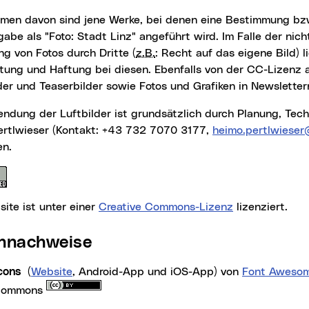
abe als "Foto: Stadt Linz" angeführt wird. Im Falle der nic
g von Fotos durch Dritte (
z.B.
: Recht auf das eigene Bild) l
tung und Haftung bei diesen. Ebenfalls von der CC-Lizenz
er und Teaserbilder sowie Fotos und Grafiken in Newsletter
rtlwieser (Kontakt: +43 732 7070 3177,
heimo.pertlwieser
en.
ite ist unter einer
Creative Commons-Lizenz
lizenziert.
lennachweise
Icons
(
Website
, Android-App und iOS-App) von
Font Aweso
 Commons