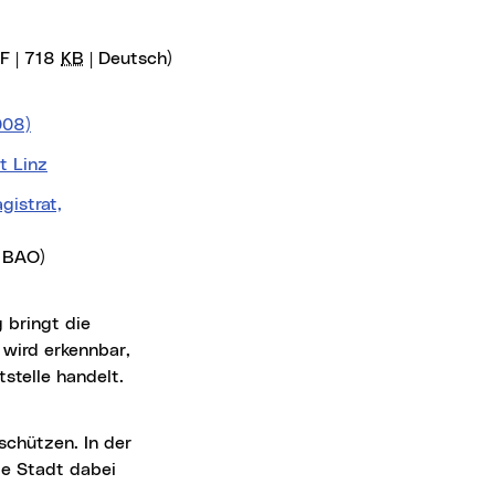
F | 718
KB
| Deutsch)
008)
t Linz
istrat,
 BAO)
 bringt die
 wird erkennbar,
stelle handelt.
schützen. In der
ie Stadt dabei