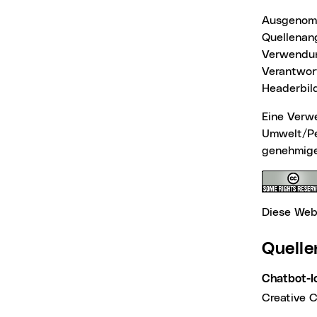
Ausgenommen davon sind jene Werke, bei denen eine Bestimmung bzw. eine andere
Quellenang
Verwendun
Verantwor
Headerbild
Eine Verwendung der Luftbilder ist grundsätzlich durch Planung, Technik und
Umwelt/Pe
genehmig
Diese Webs
Quel
Chatbot-
Creative