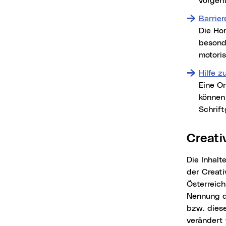
vorgeht
Barrier
Die Ho
besond
motori
Hilfe z
Eine Or
können
Schrift
Crea
Die Inhalte der Website, die verwendeten Fotos und Downloads der Stadt Linz unterliegen
der
Creat
Österreic
Nennung de
bzw. diese
verändert