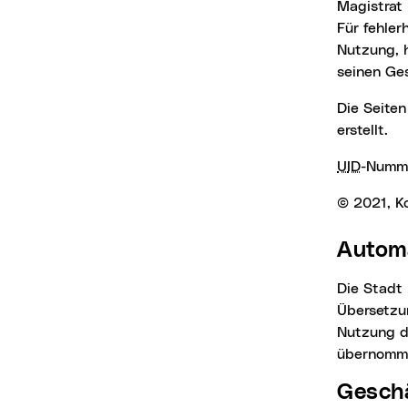
Magistrat 
Für fehler
Nutzung, h
seinen Ge
Die Seiten werden mit dem Content Management System Open Text Web Solutions
erstellt.
UID
-Numm
© 2021, 
Auto
Die Stadt
Übersetzun
Nutzung de
übernomm
Geschäftsbedingungen / Nutzungsbedingungen /