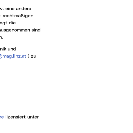
ht rechtmäßigen
iegt die
 ausgenommen sind
n.
@mag.linz.at
) zu
me
lizensiert unter