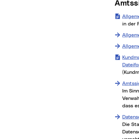
Amtss
Allgem
in der
Allgem
Allgem
Kundma
Dateif
(Kundm
Amtssi
Im Sin
Verwal
dass es
Datens
Die Sta
Datens