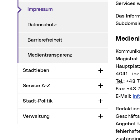
Services 
(aktueller Menüpunkt)
Impressum
Das Info
Subdomai
Datenschutz
Medie
Barrierefreiheit
Kommunik
Medientransparenz
Magistrat 
Hauptplat
Stadtleben
Aufklappen
4041 Linz
Tel.
: +43 
Service A-Z
Aufklappen
Fax: +43 
E-Mail:
in
Stadt-Politik
Aufklappen
Redaktion: Die Inhalte des Internetangebotes wurden von den einzelnen
Verwaltung
Geschäfts
Aufklappen
Angebot t
fehlerhaft
zuständige