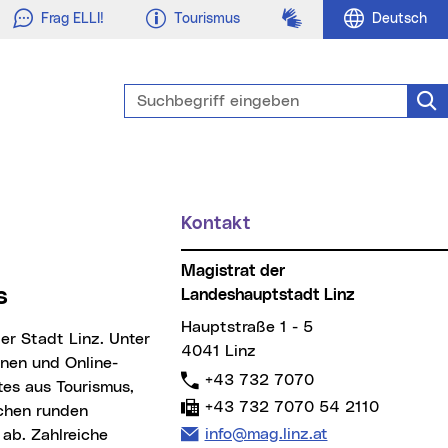
Gebärdensprache
Frag ELLI!
Tourismus
Deutsch
Suchbegriff eingeben
Suc
Kontakt
Magistrat der
s
Landeshauptstadt Linz
Hauptstraße 1 - 5
er Stadt Linz. Unter
4041 Linz
nen und Online-
Telefon:
+43 732 7070
tes aus Tourismus,
Fax:
+43 732 7070 54 2110
ichen runden
E-Mail Adresse:
info@mag.linz.at
ab. Zahlreiche