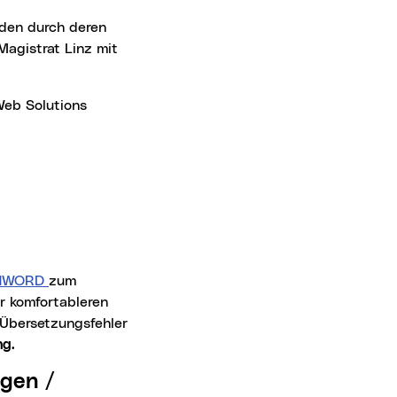
häden durch deren
Magistrat Linz mit
CONWORD
zum
ur komfortableren
 Übersetzungsfehler
ng.