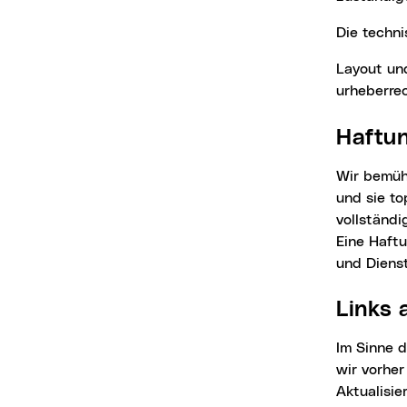
Die tech
Layout
und
urheberrec
Haftu
Wir bemühen uns, alle veröffentlichten Inhalte so gründlich wie möglich zu recherchieren
und sie to
vollständi
Eine Haft
und Dienst
Links
Im Sinne der Benutzer*innenfreundlichkeit setzen wir Links auf fremde Seiten, die
wir vorher
Aktualisie