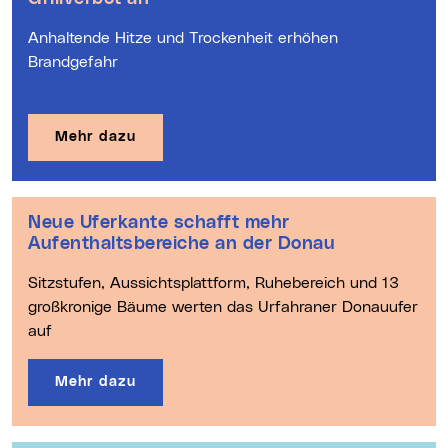
Anhaltende Hitze und Trockenheit erhöhen
Brandgefahr
Mehr dazu
Neue Uferkante schafft mehr
Aufenthaltsbereiche an der Donau
Sitzstufen, Aussichtsplattform, Ruhebereich und 13
großkronige Bäume werten das Urfahraner Donauufer
auf
Mehr dazu