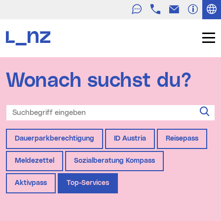
Telefon
E-Mail
Zur Navigation
Zum Inhalt
Zur Suche
Navig
Stadt Linz Startseite
Wonach suchst du?
Suchbegriff eingeben
Su
Häufig gesucht
Dauerparkberechtigung
ID Austria
Reisepass
Meldezettel
Sozialberatung Kompass
Aktivpass
Top-Services