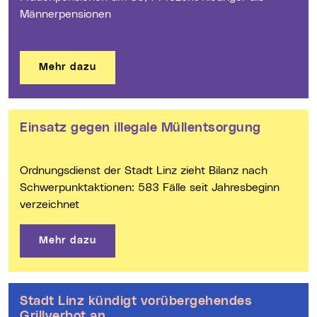
Männerpensionen
Mehr dazu
Einsatz gegen illegale Müllentsorgung
Ordnungsdienst der Stadt Linz zieht Bilanz nach
Schwerpunktaktionen: 583 Fälle seit Jahresbeginn
verzeichnet
Mehr dazu
Stadt Linz kündigt vorübergehendes
Grillverbot an