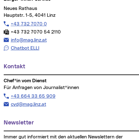
Neues Rathaus
Hauptstr. 1-5, 4041 Linz
Telefon:
+43 732 7070 0
Fax:
+43 732 7070 54 2110
E-Mail Adresse:
info@mag.linz.at
Chatbot ELLI
Kontakt
Chef*in vom Dienst
Für Anfragen von Journalist*innen
Telefon:
+43 664 33 65 909
E-Mail Adresse:
cvd@mag.linz.at
Newsletter
Immer gut informiert mit den aktuellen Newslettern der