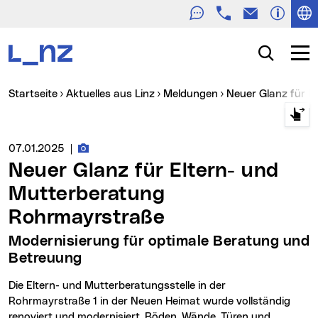
Telefon
E-Mail
Zur Navigation
Zum Inhalt
Zur Suche
Suche
Navig
Sie sind hier:
Startseite
Aktuelles aus Linz
Meldungen
Neuer Glanz für 
Fotos zur Meldung
Medienservice vom:
07.01.2025
|
Neuer Glanz für Eltern- und
Mutterberatung
Rohrmayrstraße
Modernisierung für optimale Beratung und
Betreuung
Die Eltern- und Mutterberatungsstelle in der
Rohrmayrstraße 1 in der Neuen Heimat wurde vollständig
renoviert und modernisiert. Böden, Wände, Türen und