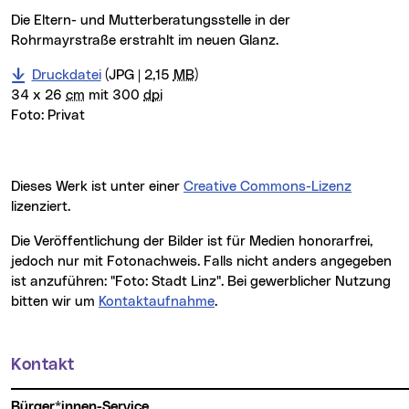
Die Eltern- und Mutterberatungsstelle in der
Rohrmayrstraße erstrahlt im neuen Glanz.
Druckdatei
(JPG | 2,15
MB
)
34 x 26
cm
mit 300
dpi
Foto:
Privat
Dieses Werk ist unter einer
Creative Commons-Lizenz
lizenziert.
Die Veröffentlichung der Bilder ist für Medien honorarfrei,
jedoch nur mit Fotonachweis. Falls nicht anders angegeben
ist anzuführen: "Foto: Stadt Linz". Bei gewerblicher Nutzung
bitten wir um
Kontaktaufnahme
.
Kontakt
Weitere Informationen
Bürger*innen-Service