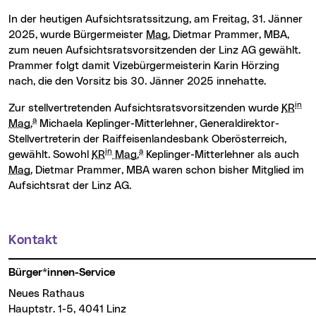
In der heutigen Aufsichtsratssitzung, am Freitag, 31. Jänner
2025, wurde Bürgermeister
Mag.
Dietmar Prammer, MBA,
zum neuen Aufsichtsratsvorsitzenden der Linz AG gewählt.
Prammer folgt damit Vizebürgermeisterin Karin Hörzing
nach, die den Vorsitz bis 30. Jänner 2025 innehatte.
in
Zur stellvertretenden Aufsichtsratsvorsitzenden wurde
KR
a
Mag.
Michaela Keplinger-Mitterlehner, Generaldirektor-
Stellvertreterin der Raiffeisenlandesbank Oberösterreich,
in
a
gewählt. Sowohl
KR
Mag.
Keplinger-Mitterlehner als auch
Mag.
Dietmar Prammer, MBA waren schon bisher Mitglied im
Aufsichtsrat der Linz AG.
Kontakt
Weitere Informationen
Bürger*innen-Service
Neues Rathaus
Hauptstr. 1-5, 4041 Linz