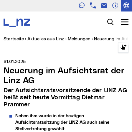
Telefon
E-Mail
Zur Navigation
Zum Inhalt
Zur Suche
Suche
Navig
Sie sind hier:
Startseite
Aktuelles aus Linz
Meldungen
Neuerung im Aufs
Medienservice vom:
31.01.2025
Neuerung im Aufsichtsrat der
Linz AG
Der Aufsichtsratsvorsitzende der LINZ AG
heißt seit heute Vormittag Dietmar
Prammer
Neben ihm wurde in der heutigen
Aufsichtsratssitzung der LINZ AG auch seine
Stellvertretung gewählt