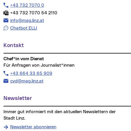
Telefon:
+43 732 7070 0
Fax:
+43 732 7070 54 2110
E-Mail Adresse:
info@mag.linz.at
Chatbot ELLI
Kontakt
Chef*in vom Dienst
Für Anfragen von Journalist*innen
Telefon:
+43 664 33 65 909
E-Mail Adresse:
cvd@mag.linz.at
Newsletter
Immer gut informiert mit den aktuellen Newslettern der
Stadt Linz.
Newsletter abonnieren