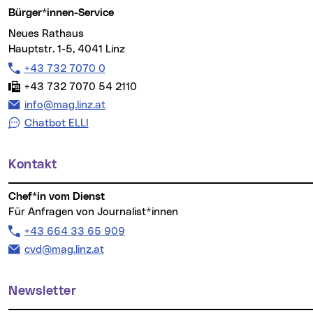
Bürger*innen-Service
Neues Rathaus
Hauptstr. 1-5, 4041 Linz
Telefon:
+43 732 7070 0
Fax:
+43 732 7070 54 2110
E-Mail Adresse:
info@mag.linz.at
Chatbot ELLI
Kontakt
Chef*in vom Dienst
Für Anfragen von Journalist*innen
Telefon:
+43 664 33 65 909
E-Mail Adresse:
cvd@mag.linz.at
Newsletter