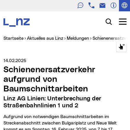
Telefon
E-Mail
Zur Navigation
Zum Inhalt
Zur Suche
Suche
Navig
Sie sind hier:
Startseite
Aktuelles aus Linz
Meldungen
Schienenersatzve
Medienservice vom:
14.02.2025
Schienenersatzverkehr
aufgrund von
Baumschnittarbeiten
Linz AG Linien: Unterbrechung der
Straßenbahnlinien 1 und 2
Aufgrund von notwendigen Baumschnittarbeiten im
Streckenabschnitt zwischen Bulgariplatz und Neue Welt
kommt es am Sonntag, 16. Februar 2025, von 7 bis 17