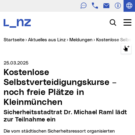
Telefon
E-Mail
Zur Navigation
Zum Inhalt
Zur Suche
Suche
Navig
Sie sind hier:
Startseite
Aktuelles aus Linz
Meldungen
Kostenlose Selbst
Medienservice vom:
25.03.2025
Kostenlose
Selbstverteidigungskurse –
noch freie Plätze in
Kleinmünchen
Sicherheitsstadtrat Dr. Michael Raml lädt
zur Teilnahme ein
Die vom städtischen Sicherheitsressort organisierten