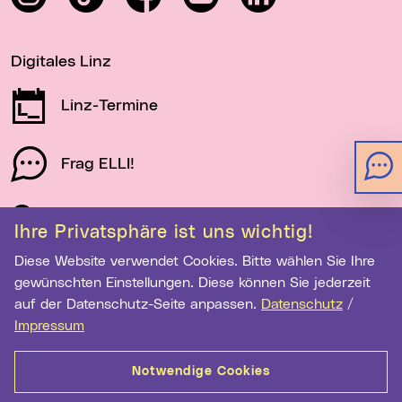
Digitales Linz
Linz-Termine
Frag ELLI!
Schau auf Linz
Ihre Privatsphäre ist uns wichtig!
Diese Website verwendet Cookies. Bitte wählen Sie Ihre
gewünschten Einstellungen. Diese können Sie jederzeit
Newsletter-Anmeldung
auf der Datenschutz-Seite anpassen.
Datenschutz
/
E-Mail-Adresse eingeben
Impressum
Notwendige Cookies
Anmelden