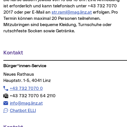
ist erforderlich und kann telefonisch unter +43 732 7070
2017 oder per E-Mail an
str.raml@mag.linz.at
erfolgen. Pro
Termin können maximal 20 Personen teilnehmen.
Mitzubringen sind bequeme Kleidung, Turnschuhe oder
rutschfeste Socken sowie Getränke.
Kontakt
Weitere Informationen
Bürger*innen-Service
Neues Rathaus
Hauptstr. 1-5, 4041 Linz
Telefon:
+43 732 7070 0
Fax:
+43 732 7070 54 2110
E-Mail Adresse:
info@mag.linz.at
Chatbot ELLI