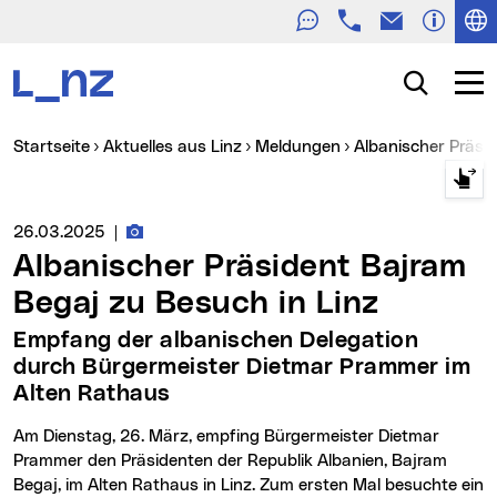
Telefon
E-Mail
Zur Navigation
Zum Inhalt
Zur Suche
Suche
Navig
Sie sind hier:
Startseite
Aktuelles aus Linz
Meldungen
Albanischer Präs
Fotos zur Meldung
Medienservice vom:
26.03.2025
|
Albanischer Präsident Bajram
Begaj zu Besuch in Linz
Empfang der albanischen Delegation
durch Bürgermeister Dietmar Prammer im
Alten Rathaus
Am Dienstag, 26. März, empfing Bürgermeister Dietmar
Prammer den Präsidenten der Republik Albanien, Bajram
Begaj, im Alten Rathaus in Linz. Zum ersten Mal besuchte ein