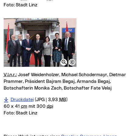
Foto:
Stadt Linz
V.l.n.r.:
Josef Weidenholzer, Michael Schodermayr, Dietmar
Prammer, Präsident Bajram Begaj, Armanda Begaj,
Botschafterin Monika Zach, Botschafter Fate Velaj
Druckdatei
(JPG | 3,93
MB
)
60 x 41
cm
mit 300
dpi
Foto:
Stadt Linz