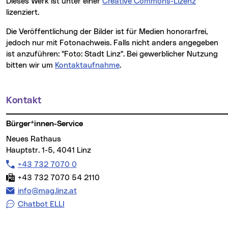
Dieses Werk ist unter einer
Creative Commons-Lizenz
lizenziert.
Die Veröffentlichung der Bilder ist für Medien honorarfrei,
jedoch nur mit Fotonachweis. Falls nicht anders angegeben
ist anzuführen: "Foto: Stadt Linz". Bei gewerblicher Nutzung
bitten wir um
Kontaktaufnahme
.
Kontakt
Weitere Informationen
Bürger*innen-Service
Neues Rathaus
Hauptstr. 1-5, 4041 Linz
Telefon:
+43 732 7070 0
Fax:
+43 732 7070 54 2110
E-Mail Adresse:
info@mag.linz.at
Chatbot ELLI