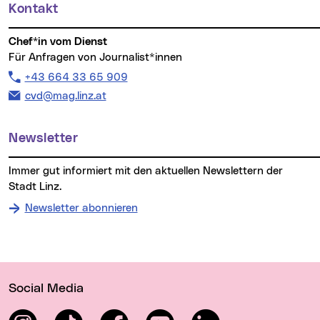
Kontakt
Chef*in vom Dienst
Für Anfragen von Journalist*innen
Telefon:
+43 664 33 65 909
E-Mail Adresse:
cvd@mag.linz.at
Newsletter
Immer gut informiert mit den aktuellen Newslettern der
Stadt Linz.
Newsletter abonnieren
Wichtige Links
Social Media
Instagram
TikTok
Facebook
YouTube
LinkedIn