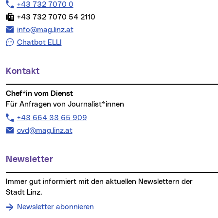
Telefon:
+43 732 7070 0
Fax:
+43 732 7070 54 2110
E-Mail Adresse:
info@mag.linz.at
Chatbot ELLI
Kontakt
Chef*in vom Dienst
Für Anfragen von Journalist*innen
Telefon:
+43 664 33 65 909
E-Mail Adresse:
cvd@mag.linz.at
Newsletter
Immer gut informiert mit den aktuellen Newslettern der
Stadt Linz.
Newsletter abonnieren