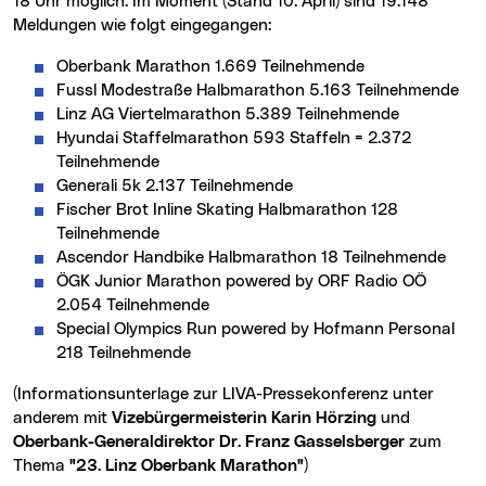
18 Uhr möglich. Im Moment (Stand 10. April) sind 19.148
Meldungen wie folgt eingegangen:
Oberbank Marathon 1.669 Teilnehmende
Fussl Modestraße Halbmarathon 5.163 Teilnehmende
Linz AG Viertelmarathon 5.389 Teilnehmende
Hyundai Staffelmarathon 593 Staffeln = 2.372
Teilnehmende
Generali 5k 2.137 Teilnehmende
Fischer Brot Inline Skating Halbmarathon 128
Teilnehmende
Ascendor Handbike Halbmarathon 18 Teilnehmende
ÖGK Junior Marathon powered by ORF Radio OÖ
2.054 Teilnehmende
Special Olympics Run powered by Hofmann Personal
218 Teilnehmende
(Informationsunterlage zur LIVA-Pressekonferenz unter
anderem mit
Vizebürgermeisterin Karin Hörzing
und
Oberbank-Generaldirektor Dr. Franz Gasselsberger
zum
Thema
"23. Linz Oberbank Marathon"
)