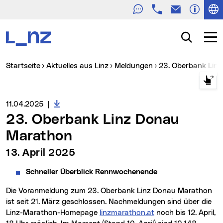
Telefon
E-Mail
Zur Navigation
Zum Inhalt
Zur Suche
Suche
Navig
Sie sind hier:
Startseite
Aktuelles aus Linz
Meldungen
23. Oberbank Li
Downloads zur Meldung
Medienservice vom:
11.04.2025
|
23. Oberbank Linz Donau
Marathon
13. April 2025
Schneller Überblick Rennwochenende
Die Voranmeldung zum 23. Oberbank Linz Donau Marathon
ist seit 21. März geschlossen. Nachmeldungen sind über die
Linz-Marathon-Homepage
linzmarathon.at
noch bis 12. April,