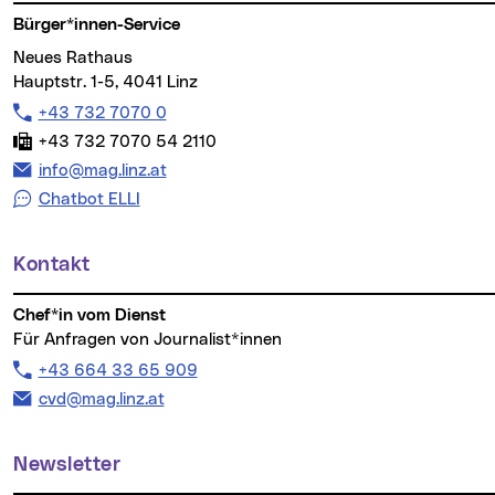
Bürger*innen-Service
Neues Rathaus
Hauptstr. 1-5, 4041 Linz
Telefon:
+43 732 7070 0
Fax:
+43 732 7070 54 2110
E-Mail Adresse:
info@mag.linz.at
Chatbot ELLI
Kontakt
Chef*in vom Dienst
Für Anfragen von Journalist*innen
Telefon:
+43 664 33 65 909
E-Mail Adresse:
cvd@mag.linz.at
Newsletter