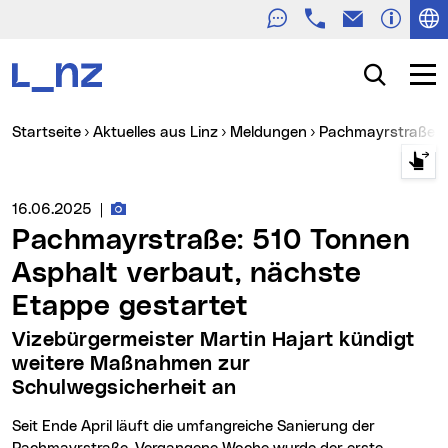
Telefon
E-Mail
Zur Navigation
Zum Inhalt
Zur Suche
Suche
Navig
Sie sind hier:
Startseite
Aktuelles aus Linz
Meldungen
Pachmayrstraße: 
Fotos zur Meldung
Medienservice vom:
16.06.2025
|
Pachmayrstraße: 510 Tonnen
Asphalt verbaut, nächste
Etappe gestartet
Vizebürgermeister Martin Hajart kündigt
weitere Maßnahmen zur
Schulwegsicherheit an
Seit Ende April läuft die umfangreiche Sanierung der