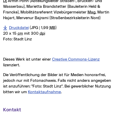
DI
Armin Pohn (Abteilungsleiter Straßen-, Brücken- und
Wasserbau), Marietta Brandstetter (Bauleiterin Held &
Francke), Mobilitätsreferent Vizebürgermeister
Mag.
Martin
Hajart, Mervenur Bajrami (Straßenbezirksleiterin Nord)
Druckdatei
(JPG | 1,99
MB
)
20 x 15
cm
mit 300
dpi
Foto:
Stadt Linz
Dieses Werk ist unter einer
Creative Commons-Lizenz
lizenziert.
Die Veröffentlichung der Bilder ist für Medien honorarfrei,
jedoch nur mit Fotonachweis. Falls nicht anders angegeben
ist anzuführen: "Foto: Stadt Linz". Bei gewerblicher Nutzung
bitten wir um
Kontaktaufnahme
.
Kontakt
Weitere Informationen