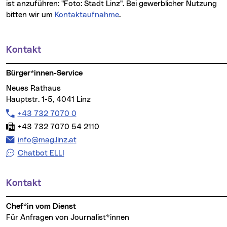
ist anzuführen: "Foto: Stadt Linz". Bei gewerblicher Nutzung
bitten wir um
Kontaktaufnahme
.
Kontakt
Weitere Informationen
Bürger*innen-Service
Neues Rathaus
Hauptstr. 1-5, 4041 Linz
Telefon:
+43 732 7070 0
Fax:
+43 732 7070 54 2110
E-Mail Adresse:
info@mag.linz.at
Chatbot ELLI
Kontakt
Chef*in vom Dienst
Für Anfragen von Journalist*innen