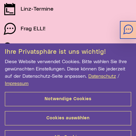
Linz-Termine
Frag ELLI!
Schau auf Linz
Ihre Privatsphäre ist uns wichtig!
Diese Website verwendet Cookies. Bitte wählen Sie Ihre
gewünschten Einstellungen. Diese können Sie jederzeit
Newsletter-Anmeldung
auf der Datenschutz-Seite anpassen.
Datenschutz
/
E-Mail-Adresse eingeben
Impressum
Notwendige Cookies
Anmelden
Cookies auswählen
Kontakt
Hilfe
Sitemap
Barrierefreiheit