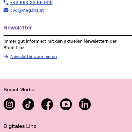
Telefon:
+43 664 33 65 909
E-Mail Adresse:
cvd@mag.linz.at
Newsletter
Immer gut informiert mit den aktuellen Newslettern der
Stadt Linz.
Newsletter abonnieren
Wichtige Links
Social Media
Instagram
TikTok
Facebook
YouTube
LinkedIn
Digitales Linz