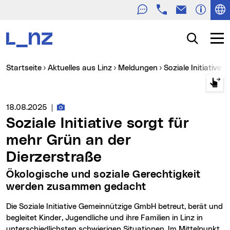
Telefon
E-Mail
Zur Navigation
Zum Inhalt
Zur Suche
Suche
Navig
Sie sind hier:
Startseite
Aktuelles aus Linz
Meldungen
Soziale Initiativ
Fotos zur Meldung
Medienservice vom:
18.08.2025
|
Soziale Initiative sorgt für
mehr Grün an der
Dierzerstraße
Ökologische und soziale Gerechtigkeit
werden zusammen gedacht
Die Soziale Initiative Gemeinnützige GmbH betreut, berät und
begleitet Kinder, Jugendliche und ihre Familien in Linz in
unterschiedlichsten schwierigen Situationen. Im Mittelpunkt