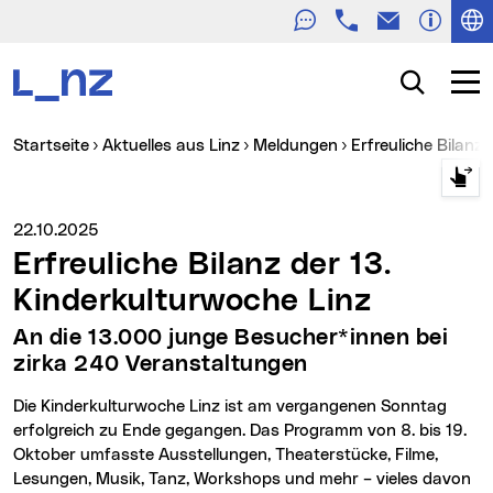
Telefon
E-Mail
Zur Navigation
Zum Inhalt
Zur Suche
Suche
Navig
Sie sind hier:
Startseite
Aktuelles aus Linz
Meldungen
Erfreuliche Bilan
Medienservice vom:
22.10.2025
Erfreuliche Bilanz der 13.
Kinderkulturwoche Linz
An die 13.000 junge Besucher*innen bei
zirka 240 Veranstaltungen
Die Kinderkulturwoche Linz ist am vergangenen Sonntag
erfolgreich zu Ende gegangen. Das Programm von 8. bis 19.
Oktober umfasste Ausstellungen, Theaterstücke, Filme,
Lesungen, Musik, Tanz, Workshops und mehr – vieles davon