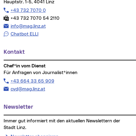
Hauptstr. 1-5, 4041 Linz
Telefon:
+43 732 7070 0
Fax:
+43 732 7070 54 2110
E-Mail Adresse:
info@mag.linz.at
Chatbot ELLI
Kontakt
Chef*in vom Dienst
Für Anfragen von Journalist*innen
Telefon:
+43 664 33 65 909
E-Mail Adresse:
cvd@mag.linz.at
Newsletter
Immer gut informiert mit den aktuellen Newslettern der
Stadt Linz.