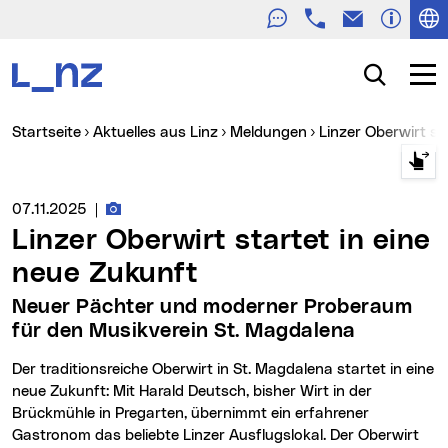
Telefon
E-Mail
Zur Navigation
Zum Inhalt
Zur Suche
Suche
Navig
Sie sind hier:
Startseite
Aktuelles aus Linz
Meldungen
Linzer Oberwirt s
Fotos zur Meldung
Medienservice vom:
07.11.2025
|
Linzer Oberwirt startet in eine
neue Zukunft
Neuer Pächter und moderner Proberaum
für den Musikverein St. Magdalena
Der traditionsreiche Oberwirt in St. Magdalena startet in eine
neue Zukunft: Mit Harald Deutsch, bisher Wirt in der
Brückmühle in Pregarten, übernimmt ein erfahrener
Gastronom das beliebte Linzer Ausflugslokal. Der Oberwirt