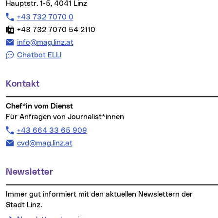
Hauptstr. 1-5, 4041 Linz
Telefon:
+43 732 7070 0
Fax:
+43 732 7070 54 2110
E-Mail Adresse:
info@mag.linz.at
Chatbot ELLI
Kontakt
Chef*in vom Dienst
Für Anfragen von Journalist*innen
Telefon:
+43 664 33 65 909
E-Mail Adresse:
cvd@mag.linz.at
Newsletter
Immer gut informiert mit den aktuellen Newslettern der
Stadt Linz.