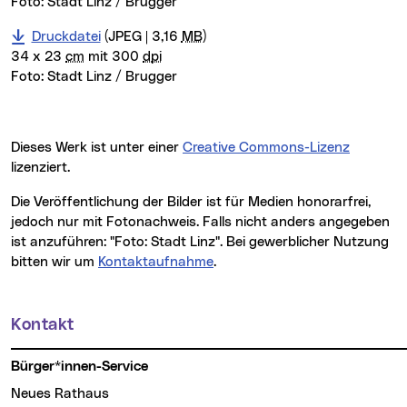
Foto: Stadt Linz / Brugger
Druckdatei
(JPEG | 3,16
MB
)
34 x 23
cm
mit 300
dpi
Foto:
Stadt Linz / Brugger
Dieses Werk ist unter einer
Creative Commons-Lizenz
lizenziert.
Die Veröffentlichung der Bilder ist für Medien honorarfrei,
jedoch nur mit Fotonachweis. Falls nicht anders angegeben
ist anzuführen: "Foto: Stadt Linz". Bei gewerblicher Nutzung
bitten wir um
Kontaktaufnahme
.
Kontakt
Weitere Informationen
Bürger*innen-Service
Neues Rathaus