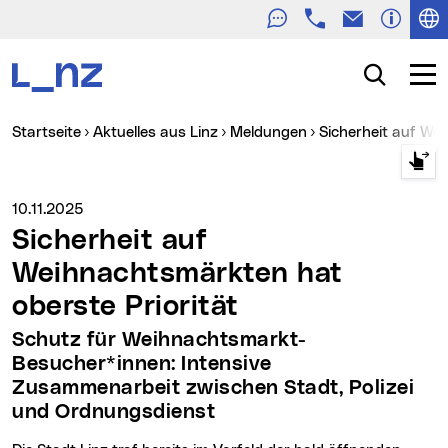
Telefon
E-Mail
Zur Navigation
Zum Inhalt
Zur Suche
Suche
Navig
Sie sind hier:
Startseite
Aktuelles aus Linz
Meldungen
Sicherheit auf We
Medienservice vom:
10.11.2025
Sicherheit auf
Weihnachtsmärkten hat
oberste Priorität
Schutz für Weihnachtsmarkt-
Besucher*innen: Intensive
Zusammenarbeit zwischen Stadt, Polizei
und Ordnungsdienst