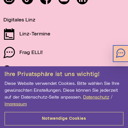
Digitales Linz
Linz-Termine
Frag ELLI!
Schau auf Linz
Ihre Privatsphäre ist uns wichtig!
Diese Website verwendet Cookies. Bitte wählen Sie Ihre
gewünschten Einstellungen. Diese können Sie jederzeit
Newsletter-Anmeldung
auf der Datenschutz-Seite anpassen.
Datenschutz
/
E-Mail-Adresse eingeben
Impressum
Notwendige Cookies
Anmelden