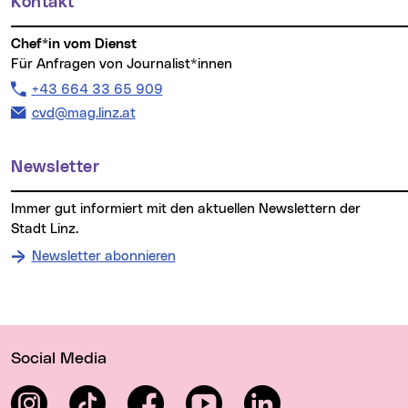
Kontakt
Chef*in vom Dienst
Für Anfragen von Journalist*innen
Telefon:
+43 664 33 65 909
E-Mail Adresse:
cvd@mag.linz.at
Newsletter
Immer gut informiert mit den aktuellen Newslettern der
Stadt Linz.
Newsletter abonnieren
Wichtige Links
Social Media
Instagram
TikTok
Facebook
YouTube
LinkedIn