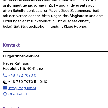
erfordert einerseits ein verstärktes Auftreten der Polizei –
uniformiert genauso wie in Zivil – und andererseits auch
einen Schulterschluss aller Player. Diese Zusammenarbeit
mit den verschiedenen Abteilungen des Magistrats und dem
Ordnungsdienst funktioniert in Linz ausgezeichnet“,
bekräftigt Stadtpolizeikommandant Klaus Hübner.
Kontakt
Weitere Informationen
Bürger*innen-Service
Neues Rathaus
Hauptstr. 1-5, 4041 Linz
Telefon:
+43 732 7070 0
Fax:
+43 732 7070 54 2110
E-Mail Adresse:
info@mag.linz.at
Chatbot ELLI