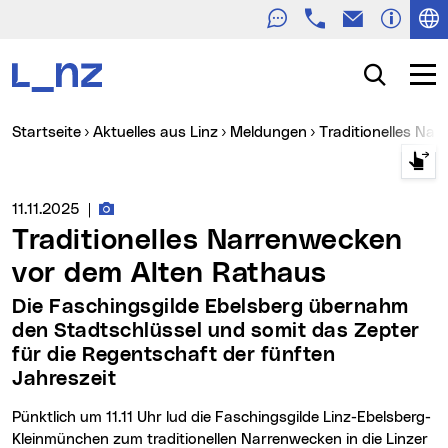
Telefon
E-Mail
Zur Navigation
Zum Inhalt
Zur Suche
Suche
Navig
Sie sind hier:
Startseite
Aktuelles aus Linz
Meldungen
Traditionelles N
Fotos zur Meldung
Medienservice vom:
11.11.2025
|
Traditionelles Narrenwecken
vor dem Alten Rathaus
Die Faschingsgilde Ebelsberg übernahm
den Stadtschlüssel und somit das Zepter
für die Regentschaft der fünften
Jahreszeit
Pünktlich um 11.11 Uhr lud die Faschingsgilde Linz-Ebelsberg-
Kleinmünchen zum traditionellen Narrenwecken in die Linzer