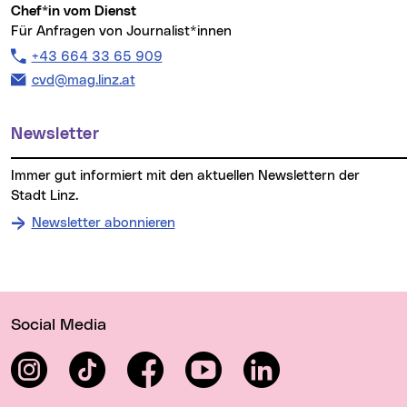
Chef*in vom Dienst
Für Anfragen von Journalist*innen
Telefon:
+43 664 33 65 909
E-Mail Adresse:
cvd@mag.linz.at
Newsletter
Immer gut informiert mit den aktuellen Newslettern der
Stadt Linz.
Newsletter abonnieren
Wichtige Links
Social Media
Instagram
TikTok
Facebook
YouTube
LinkedIn