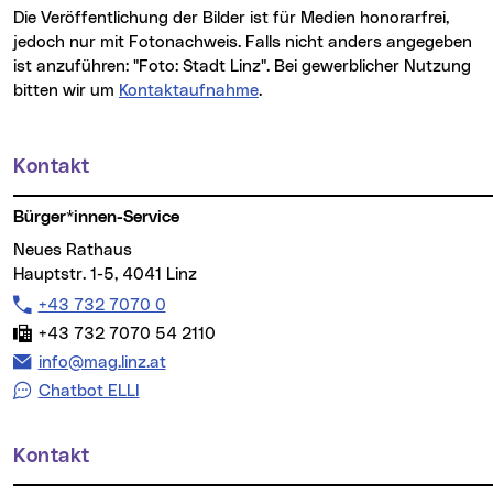
Die Veröffentlichung der Bilder ist für Medien honorarfrei,
jedoch nur mit Fotonachweis. Falls nicht anders angegeben
ist anzuführen: "Foto: Stadt Linz". Bei gewerblicher Nutzung
bitten wir um
Kontaktaufnahme
.
Kontakt
Weitere Informationen
Bürger*innen-Service
Neues Rathaus
Hauptstr. 1-5, 4041 Linz
Telefon:
+43 732 7070 0
Fax:
+43 732 7070 54 2110
E-Mail Adresse:
info@mag.linz.at
Chatbot ELLI
Kontakt