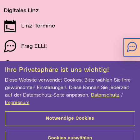
Digitales Linz
Linz-Termine
Frag ELLI!
Schau auf Linz
Ihre Privatsphäre ist uns wichtig!
Diese Website verwendet Cookies. Bitte wählen Sie Ihre
gewünschten Einstellungen. Diese können Sie jederzeit
Newsletter-Anmeldung
auf der Datenschutz-Seite anpassen.
Datenschutz
/
E-Mail-Adresse eingeben
Impressum
Notwendige Cookies
Anmelden
Cookies auswählen