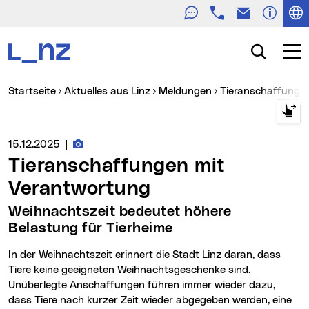
Telefon
E-Mail
Zur Navigation
Zum Inhalt
Zur Suche
Suche
Navig
Sie sind hier:
Startseite
Aktuelles aus Linz
Meldungen
Tieranschaffunge
Fotos zur Meldung
Medienservice vom:
15.12.2025
|
Tieranschaffungen mit
Verantwortung
Weihnachtszeit bedeutet höhere
Belastung für Tierheime
In der Weihnachtszeit erinnert die Stadt Linz daran, dass
Tiere keine geeigneten Weihnachtsgeschenke sind.
Unüberlegte Anschaffungen führen immer wieder dazu,
dass Tiere nach kurzer Zeit wieder abgegeben werden, eine