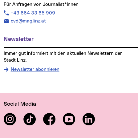
Für Anfragen von Journalist*innen
Telefon:
+43 664 33 65 909
E-Mail Adresse:
cvd@mag.linz.at
Newsletter
Immer gut informiert mit den aktuellen Newslettern der
Stadt Linz.
Newsletter abonnieren
Wichtige Links
Social Media
Instagram
TikTok
Facebook
YouTube
LinkedIn