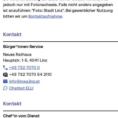
jedoch nur mit Fotonachweis. Falls nicht anders angegeben
ist anzuführen: "Foto: Stadt Linz". Bei gewerblicher Nutzung
bitten wir um
Kontaktaufnahme
.
Kontakt
Weitere Informationen
Bürger*innen-Service
Neues Rathaus
Hauptstr. 1-5, 4041 Linz
Telefon:
+43 732 7070 0
Fax:
+43 732 7070 54 2110
E-Mail Adresse:
info@mag.linz.at
Chatbot ELLI
Kontakt
Chef*in vom Dienst