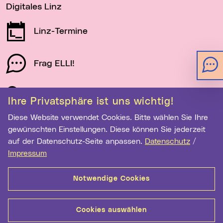
Digitales Linz
Linz-Termine
Frag ELLI!
Schau auf Linz
Ihre Privatsphäre ist uns wichtig!
Diese Website verwendet Cookies. Bitte wählen Sie Ihre
gewünschten Einstellungen. Diese können Sie jederzeit
Newsletter-Anmeldung
auf der Datenschutz-Seite anpassen.
Datenschutz
/
E-Mail-Adresse eingeben
Impressum
Notwendige Cookies
Anmelden
Cookies auswählen