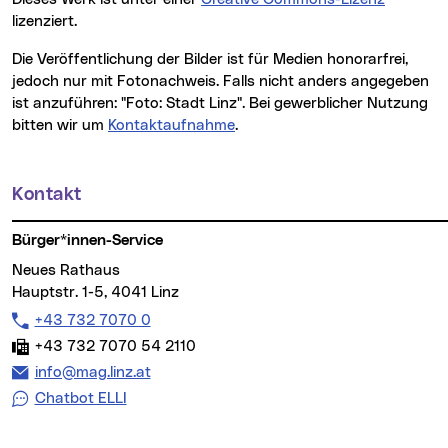
lizenziert.
Die Veröffentlichung der Bilder ist für Medien honorarfrei,
jedoch nur mit Fotonachweis. Falls nicht anders angegeben
ist anzuführen: "Foto: Stadt Linz". Bei gewerblicher Nutzung
bitten wir um
Kontaktaufnahme
.
Kontakt
Weitere Informationen
Bürger*innen-Service
Neues Rathaus
Hauptstr. 1-5, 4041 Linz
Telefon:
+43 732 7070 0
Fax:
+43 732 7070 54 2110
E-Mail Adresse:
info@mag.linz.at
Chatbot ELLI