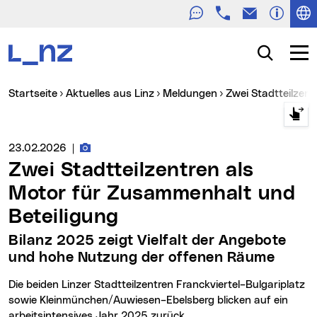
Telefon
E-Mail
Zur Navigation
Zum Inhalt
Zur Suche
Suche
Navig
Sie sind hier:
Startseite
Aktuelles aus Linz
Meldungen
Zwei Stadtteilze
Fotos zur Meldung
Medienservice vom:
23.02.2026
|
Zwei Stadtteilzentren als
Motor für Zusammenhalt und
Beteiligung
Bilanz 2025 zeigt Vielfalt der Angebote
und hohe Nutzung der offenen Räume
Die beiden Linzer Stadtteilzentren Franckviertel–Bulgariplatz
sowie Kleinmünchen/Auwiesen–Ebelsberg blicken auf ein
arbeitsintensives Jahr 2025 zurück.