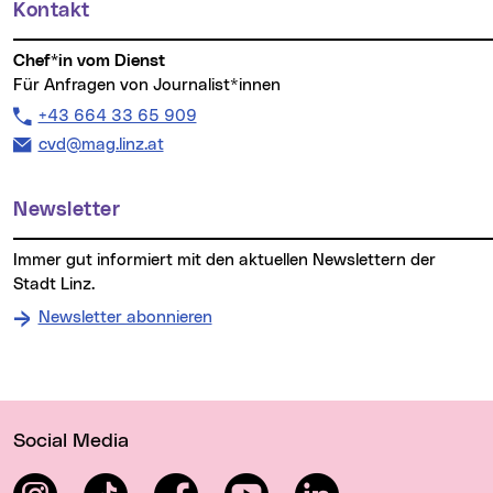
Kontakt
Chef*in vom Dienst
Für Anfragen von Journalist*innen
Telefon:
+43 664 33 65 909
E-Mail Adresse:
cvd@mag.linz.at
Newsletter
Immer gut informiert mit den aktuellen Newslettern der
Stadt Linz.
Newsletter abonnieren
Wichtige Links
Social Media
Instagram
TikTok
Facebook
YouTube
LinkedIn