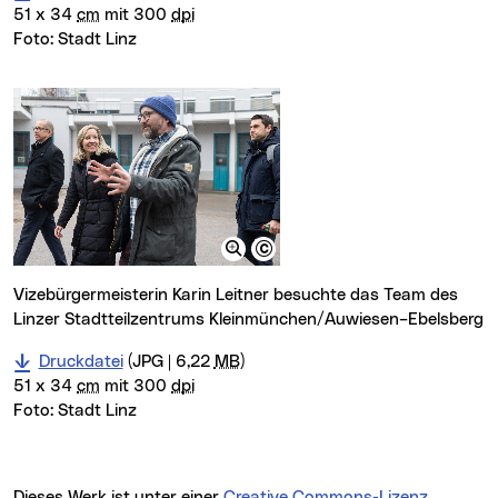
51 x 34
cm
mit 300
dpi
Foto:
Stadt Linz
Vizebürgermeisterin Karin Leitner besuchte das Team des
Linzer Stadtteilzentrums Kleinmünchen/Auwiesen–Ebelsberg
Druckdatei
(JPG | 6,22
MB
)
51 x 34
cm
mit 300
dpi
Foto:
Stadt Linz
Dieses Werk ist unter einer
Creative Commons-Lizenz