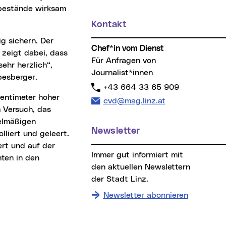
enbestände wirksam
Kontakt
Chef*in vom Dienst
n zeigt dabei, dass
Für Anfragen von
ehr herzlich“,
Journalist*innen
esberger.
Telefon:
+43 664 33 65 909
E-Mail Adresse:
cvd@mag.linz.at
m Versuch, das
gelmäßigen
Newsletter
liert und geleert.
ert und auf der
Immer gut informiert mit
ten in den
den aktuellen Newslettern
der Stadt Linz.
Newsletter abonnieren