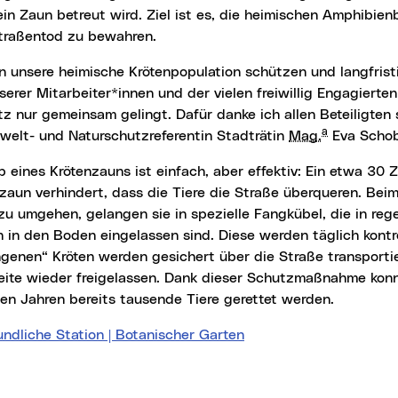
ein Zaun betreut wird. Ziel ist es, die heimischen Amphibi
traßentod zu bewahren.
serer Mitarbeiter*innen und der vielen freiwillig Engagierte
z nur gemeinsam gelingt. Dafür danke ich allen Beteiligten s
a
welt- und Naturschutzreferentin Stadträtin
Mag.
Eva Schob
zaun verhindert, dass die Tiere die Straße überqueren. Bei
zu umgehen, gelangen sie in spezielle Fangkübel, die in re
in den Boden eingelassen sind. Diese werden täglich kontrol
genen“ Kröten werden gesichert über die Straße transporti
eite wieder freigelassen. Dank dieser Schutzmaßnahme konn
en Jahren bereits tausende Tiere gerettet werden.
ndliche Station | Botanischer Garten