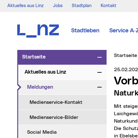
Aktuelles aus Linz
Jobs
Stadtplan
Kontakt
Zur Navigation
Zum Inhalt
Zur Suche
Stadtleben
Service A-
Sie sind hi
Startseite
Startseite
Zuklappen
Medienser
25.02.20
Aktuelles aus Linz
Zuklappen
Vor
(aktueller Menüpunkt)
Meldungen
Zuklappen
Natur
Medienservice-Kontakt
Mit steigenden Temperaturen beginnt in Linz die jährliche Wanderung der Kröten zu ihren
Laichgewäs
Medienservice-Bilder
Naturkundl
Die Schut
Social Media
in Ebelsb