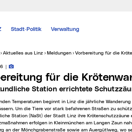
Z
Stadt-Politik
Verwaltung
er:
Aktuelles aus Linz
Meldungen
Vorbereitung für die Kr
Fotos zur Meldung
vice vom:
26
|
bereitung für die Krötenw
kundliche Station errichtete Schutzzä
sern. Um die Tiere vor stark befahrenen Straßen zu schütz
iche Station (NaSt) der Stadt Linz ihre Krötenschutzzäune
zmaßnahmen erfolgen in Kleinmünchen am Langen Zaun na
erg an der Mönchgrabenstraße sowie am Auergütlweg, wo se