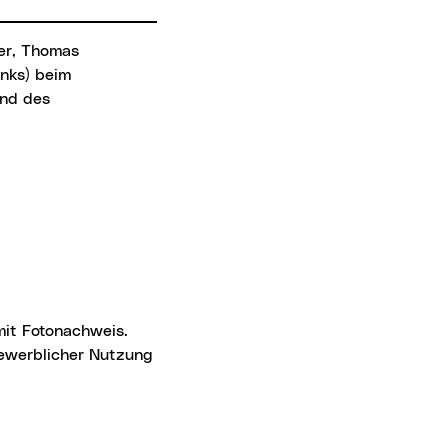
er, Thomas
inks) beim
and des
 gewerblicher Nutzung