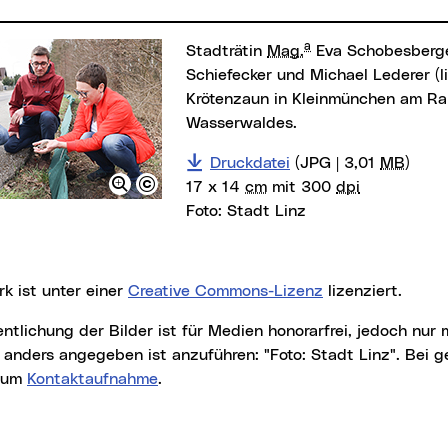
a
Stadträtin
Mag.
Eva Schobesberg
Schiefecker und Michael Lederer (l
Krötenzaun in Kleinmünchen am R
Wasserwaldes.
Druckdatei
(JPG | 3,01
MB
)
17 x 14
cm
mit 300
dpi
Foto:
Stadt Linz
rk ist unter einer
Creative Commons-Lizenz
lizenziert.
t anders angegeben ist anzuführen: "Foto: Stadt Linz". Bei
r um
Kontaktaufnahme
.