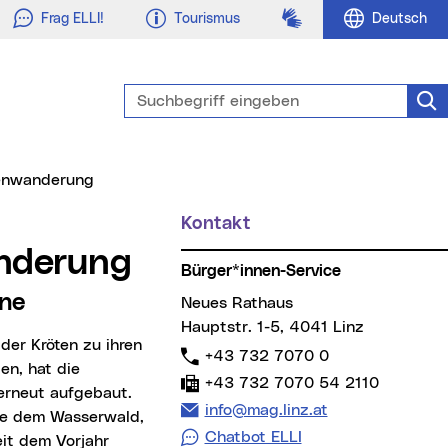
Gebärdensprache
Frag ELLI!
Tourismus
Deutsch
Suchbegriff eingeben
Suc
ötenwanderung
Kontakt
Weitere Informationen
anderung
Bürger*innen-Service
une
Neues Rathaus
Hauptstr. 1-5, 4041 Linz
Telefon:
+43 732 7070 0
en, hat die
Fax:
+43 732 7070 54 2110
 erneut aufgebaut.
E-Mail Adresse:
info@mag.linz.at
he dem Wasserwald,
Chatbot ELLI
it dem Vorjahr