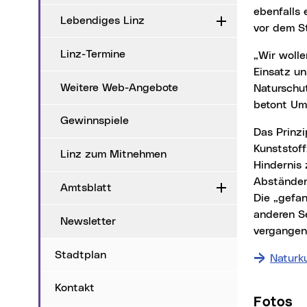
ebenfalls 
Lebendiges Linz
Aufklappen
vor dem S
Linz-Termine
„Wir wollen unsere heimische Krötenpopulation schützen und langfristig sichern. Der
Einsatz un
Weitere Web-Angebote
Naturschut
betont Um
Gewinnspiele
Das Prinzip eines Krötenzauns ist einfach, aber effektiv: Ein etwa 30 Zentimeter hoher
Kunststoff
Linz zum Mitnehmen
Hindernis 
Abständen 
Amtsblatt
Aufklappen
Die „gefan
anderen S
Newsletter
vergangen
Stadtplan
Naturku
Kontakt
Fotos