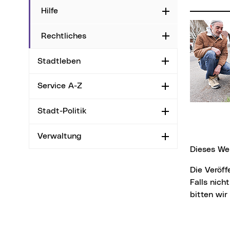
Hilfe
Aufklappen
Rechtliches
Aufklappen
Stadtleben
Aufklappen
Service A-Z
Aufklappen
Stadt-Politik
Aufklappen
Verwaltung
Aufklappen
Dieses We
Die Veröffentlichung der Bilder ist für Medien honorarfrei, jedoch nur mit Fotonachweis.
Falls nich
bitten wi