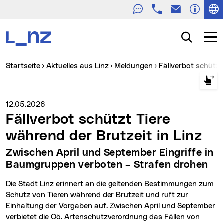
Telefon
E-Mail
Zur Navigation
Zum Inhalt
Zur Suche
Suche
Navig
Sie sind hier:
Startseite
Aktuelles aus Linz
Meldungen
Fällverbot schütz
Medienservice vom:
12.05.2026
Fällverbot schützt Tiere
während der Brutzeit in Linz
Zwischen April und September Eingriffe in
Baumgruppen verboten – Strafen drohen
Die Stadt Linz erinnert an die geltenden Bestimmungen zum
Schutz von Tieren während der Brutzeit und ruft zur
Einhaltung der Vorgaben auf. Zwischen April und September
verbietet die Oö. Artenschutzverordnung das Fällen von