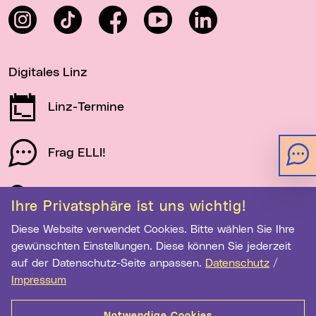
Instagram
TikTok
Facebook
YouTube
LinkedIn
Digitales Linz
Linz-Termine
Frag ELLI!
Schau auf Linz
Ihre Privatsphäre ist uns wichtig!
Diese Website verwendet Cookies. Bitte wählen Sie Ihre
gewünschten Einstellungen. Diese können Sie jederzeit
Newsletter-Anmeldung
auf der Datenschutz-Seite anpassen.
Datenschutz
/
E-Mail-Adresse eingeben
Impressum