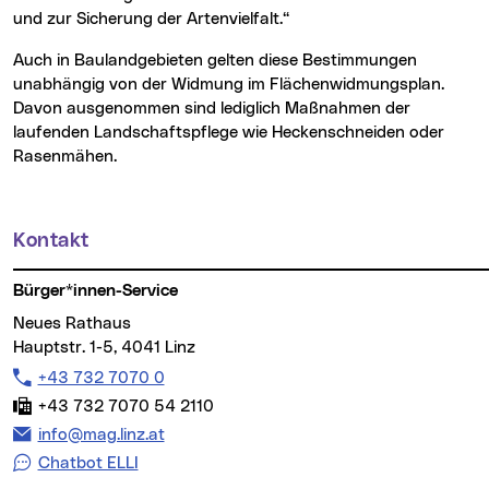
und zur Sicherung der Artenvielfalt.“
Auch in Baulandgebieten gelten diese Bestimmungen
unabhängig von der Widmung im Flächenwidmungsplan.
Davon ausgenommen sind lediglich Maßnahmen der
laufenden Landschaftspflege wie Heckenschneiden oder
Rasenmähen.
Kontakt
Weitere Informationen
Bürger*innen-Service
Neues Rathaus
Hauptstr. 1-5, 4041 Linz
Telefon:
+43 732 7070 0
Fax:
+43 732 7070 54 2110
E-Mail Adresse:
info@mag.linz.at
Chatbot ELLI