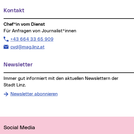
Kontakt
Chef*in vom Dienst
Für Anfragen von Journalist*innen
Telefon:
+43 664 33 65 909
E-Mail Adresse:
cvd@mag.linz.at
Newsletter
Immer gut informiert mit den aktuellen Newslettern der
Stadt Linz.
Newsletter abonnieren
Wichtige Links
Social Media