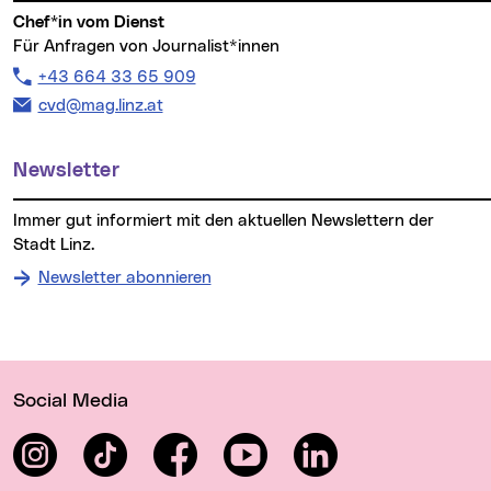
Chef*in vom Dienst
Für Anfragen von Journalist*innen
Telefon:
+43 664 33 65 909
E-Mail Adresse:
cvd@mag.linz.at
Newsletter
Immer gut informiert mit den aktuellen Newslettern der
Stadt Linz.
Newsletter abonnieren
Wichtige Links
Social Media
Instagram
TikTok
Facebook
YouTube
LinkedIn