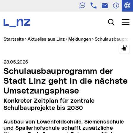
Telefon
E-Mail
Zur Navigation
Zum Inhalt
Zur Suche
Suche
Navig
Sie sind hier:
Startseite
Aktuelles aus Linz
Meldungen
Schulausbauprog
Medienservice vom:
28.05.2026
Schulausbauprogramm der
Stadt Linz geht in die nächste
Umsetzungsphase
Konkreter Zeitplan für zentrale
Schulbauprojekte bis 2030
Ausbau von Löwenfeldschule, Siemensschule
und Spallerhofschule schafft zusätzliche