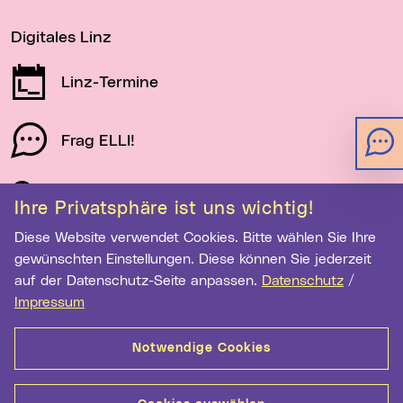
Digitales Linz
Linz-Termine
Frag ELLI!
Schau auf Linz
Ihre Privatsphäre ist uns wichtig!
Diese Website verwendet Cookies. Bitte wählen Sie Ihre
gewünschten Einstellungen. Diese können Sie jederzeit
Newsletter-Anmeldung
auf der Datenschutz-Seite anpassen.
Datenschutz
/
Impressum
E-Mail-Adresse eingeben
Notwendige Cookies
Anmelden