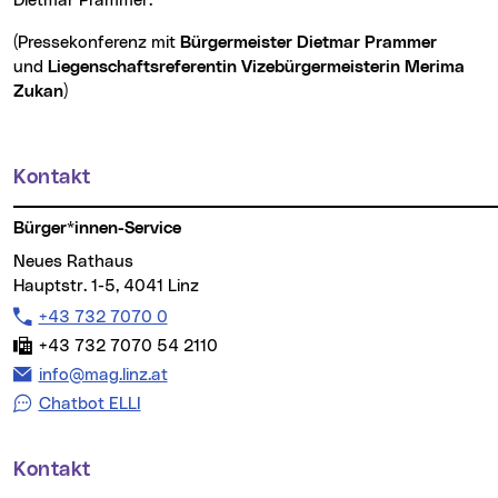
Dietmar Prammer.
(Pressekonferenz mit
Bürgermeister Dietmar Prammer
und
Liegenschaftsreferentin Vizebürgermeisterin Merima
Zukan
)
Kontakt
Weitere Informationen
Bürger*innen-Service
Neues Rathaus
Hauptstr. 1-5, 4041 Linz
Telefon:
+43 732 7070 0
Fax:
+43 732 7070 54 2110
E-Mail Adresse:
info@mag.linz.at
Chatbot ELLI
Kontakt