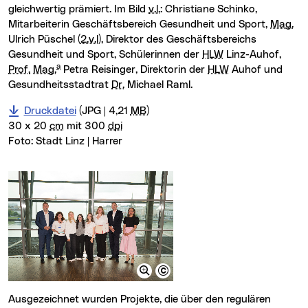
gleichwertig prämiert. Im Bild
v.l.
: Christiane Schinko,
Mitarbeiterin Geschäftsbereich Gesundheit und Sport,
Mag.
Ulrich Püschel (
2.v.l
), Direktor des Geschäftsbereichs
Gesundheit und Sport, Schülerinnen der
HLW
Linz-Auhof,
a
Prof.
Mag.
Petra Reisinger, Direktorin der
HLW
Auhof und
Gesundheitsstadtrat
Dr.
Michael Raml.
Druckdatei
(JPG | 4,21
MB
)
30 x 20
cm
mit 300
dpi
Foto:
Stadt Linz | Harrer
Ausgezeichnet wurden Projekte, die über den regulären