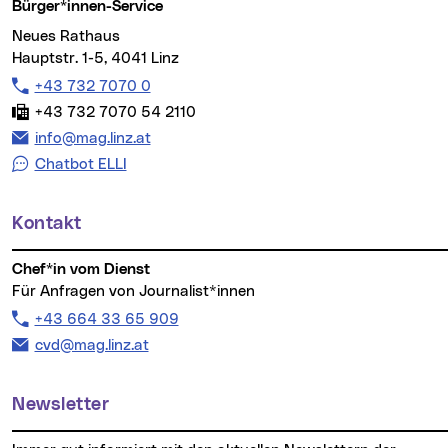
Bürger*innen-Service
Neues Rathaus
Hauptstr. 1-5, 4041 Linz
Telefon:
+43 732 7070 0
Fax:
+43 732 7070 54 2110
E-Mail Adresse:
info@mag.linz.at
Chatbot ELLI
Kontakt
Chef*in vom Dienst
Für Anfragen von Journalist*innen
Telefon:
+43 664 33 65 909
E-Mail Adresse:
cvd@mag.linz.at
Newsletter