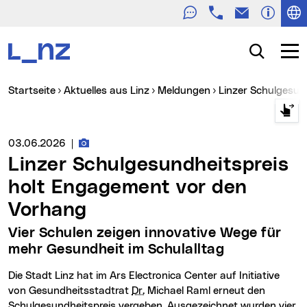
Telefon
E-Mail
Zur Navigation
Zum Inhalt
Zur Suche
Suche
Navig
Sie sind hier:
Startseite
Aktuelles aus Linz
Meldungen
Linzer Schulgesu
Fotos zur Meldung
Medienservice vom:
03.06.2026
|
Linzer Schulgesundheitspreis
holt Engagement vor den
Vorhang
Vier Schulen zeigen innovative Wege für
mehr Gesundheit im Schulalltag
Die Stadt Linz hat im Ars Electronica Center auf Initiative
von Gesundheitsstadtrat
Dr.
Michael Raml erneut den
Schulgesundheitspreis vergeben. Ausgezeichnet wurden vier