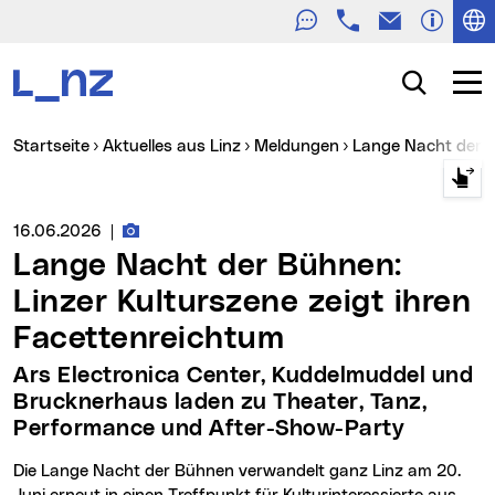
Telefon
E-Mail
Zur Navigation
Zum Inhalt
Zur Suche
Suche
Navig
Sie sind hier:
Startseite
Aktuelles aus Linz
Meldungen
Lange Nacht der 
Fotos zur Meldung
Medienservice vom:
16.06.2026
|
Lange Nacht der Bühnen:
Linzer Kulturszene zeigt ihren
Facettenreichtum
Ars Electronica Center, Kuddelmuddel und
Brucknerhaus laden zu Theater, Tanz,
Performance und After-Show-Party
Die Lange Nacht der Bühnen verwandelt ganz Linz am 20.