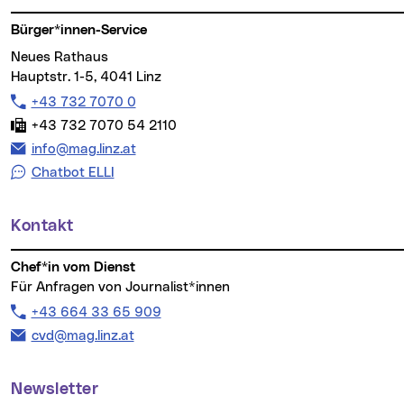
Bürger*innen-Service
Neues Rathaus
Hauptstr. 1-5, 4041 Linz
Telefon:
+43 732 7070 0
Fax:
+43 732 7070 54 2110
E-Mail Adresse:
info@mag.linz.at
Chatbot ELLI
Kontakt
Chef*in vom Dienst
Für Anfragen von Journalist*innen
Telefon:
+43 664 33 65 909
E-Mail Adresse:
cvd@mag.linz.at
Newsletter