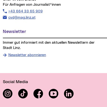
Für Anfragen von Journalist*innen
Telefon:
+43 664 33 65 909
E-Mail Adresse:
cvd@mag.linz.at
Newsletter
Immer gut informiert mit den aktuellen Newslettern der
Stadt Linz.
Newsletter abonnieren
Wichtige Links
Social Media
Instagram
TikTok
Facebook
YouTube
LinkedIn