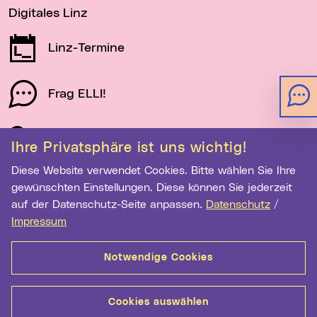
Digitales Linz
Linz-Termine
Frag ELLI!
Schau auf Linz
Ihre Privatsphäre ist uns wichtig!
Diese Website verwendet Cookies. Bitte wählen Sie Ihre
gewünschten Einstellungen. Diese können Sie jederzeit
Newsletter-Anmeldung
auf der Datenschutz-Seite anpassen.
Datenschutz
/
E-Mail-Adresse eingeben
Impressum
Notwendige Cookies
Anmelden
Cookies auswählen