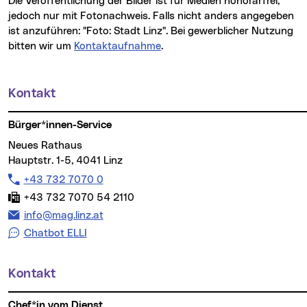
Die Veröffentlichung der Bilder ist für Medien honorarfrei,
jedoch nur mit Fotonachweis. Falls nicht anders angegeben
ist anzuführen: "Foto: Stadt Linz". Bei gewerblicher Nutzung
bitten wir um
Kontaktaufnahme
.
Kontakt
Weitere Informationen
Bürger*innen-Service
Neues Rathaus
Hauptstr. 1-5, 4041 Linz
Telefon:
+43 732 7070 0
Fax:
+43 732 7070 54 2110
E-Mail Adresse:
info@mag.linz.at
Chatbot ELLI
Kontakt
Chef*in vom Dienst