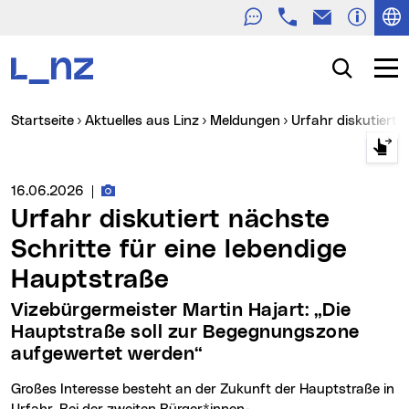
Telefon
E-Mail
Zur Navigation
Zum Inhalt
Zur Suche
Suche
Navig
Sie sind hier:
Startseite
Aktuelles aus Linz
Meldungen
Urfahr diskutiert
Fotos zur Meldung
Medienservice vom:
16.06.2026
|
Urfahr diskutiert nächste
Schritte für eine lebendige
Hauptstraße
Vizebürgermeister Martin Hajart: „Die
Hauptstraße soll zur Begegnungszone
aufgewertet werden“
Großes Interesse besteht an der Zukunft der Hauptstraße in