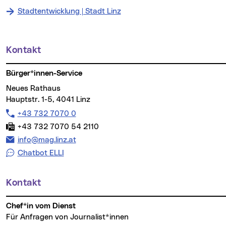
Stadtentwicklung | Stadt Linz
Kontakt
Weitere Informationen
Bürger*innen-Service
Neues Rathaus
Hauptstr. 1-5, 4041 Linz
Telefon:
+43 732 7070 0
Fax:
+43 732 7070 54 2110
E-Mail Adresse:
info@mag.linz.at
Chatbot ELLI
Kontakt
Chef*in vom Dienst
Für Anfragen von Journalist*innen