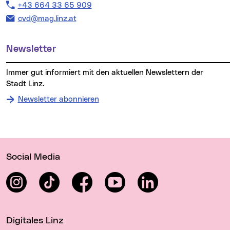
Telefon:
+43 664 33 65 909
E-Mail Adresse:
cvd@mag.linz.at
Newsletter
Immer gut informiert mit den aktuellen Newslettern der
Stadt Linz.
Newsletter abonnieren
Wichtige Links
Social Media
Instagram
TikTok
Facebook
YouTube
LinkedIn
Digitales Linz