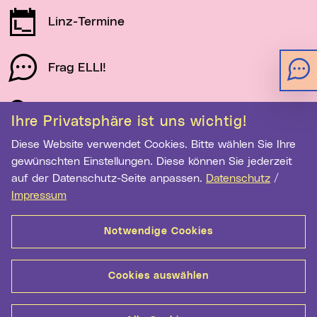
Linz-Termine
Frag ELLI!
Schau auf Linz
Ihre Privatsphäre ist uns wichtig!
Diese Website verwendet Cookies. Bitte wählen Sie Ihre
gewünschten Einstellungen. Diese können Sie jederzeit
Newsletter-Anmeldung
auf der Datenschutz-Seite anpassen.
Datenschutz
/
E-Mail-Adresse eingeben
Impressum
Notwendige Cookies
Anmelden
Cookies auswählen
Kontakt
Hilfe
Sitemap
Barrierefreiheit