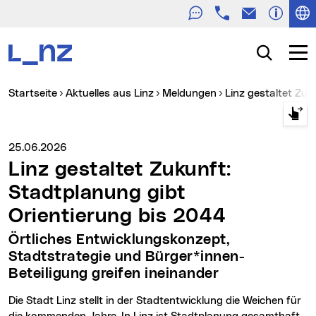
Telefon
E-Mail
Zur Navigation
Zum Inhalt
Zur Suche
Suche
Navig
Sie sind hier:
Startseite
Aktuelles aus Linz
Meldungen
Linz gestaltet Zu
Medienservice vom:
25.06.2026
Linz gestaltet Zukunft:
Stadtplanung gibt
Orientierung bis 2044
Örtliches Entwicklungskonzept,
Stadtstrategie und Bürger*innen-
Beteiligung greifen ineinander
Die Stadt Linz stellt in der Stadtentwicklung die Weichen für