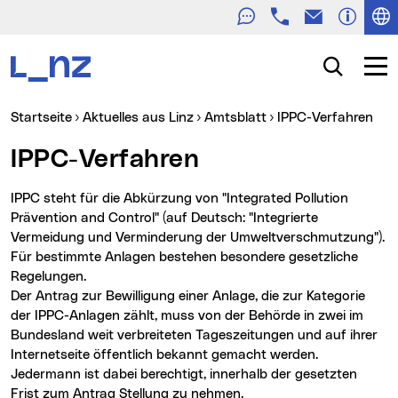
Telefon
E-Mail
Zur Navigation
Zum Inhalt
Zur Suche
Suche
Navig
Sie sind hier:
Startseite
Aktuelles aus Linz
Amtsblatt
IPPC-Verfahren
IPPC-Verfahren
IPPC steht für die Abkürzung von "Integrated Pollution
Prävention and Control" (auf Deutsch: "Integrierte
Vermeidung und Verminderung der Umweltverschmutzung").
Für bestimmte Anlagen bestehen besondere gesetzliche
Regelungen.
Der Antrag zur Bewilligung einer Anlage, die zur Kategorie
der IPPC-Anlagen zählt, muss von der Behörde in zwei im
Bundesland weit verbreiteten Tageszeitungen und auf ihrer
Internetseite öffentlich bekannt gemacht werden.
Jedermann ist dabei berechtigt, innerhalb der gesetzten
Frist zum Antrag Stellung zu nehmen.