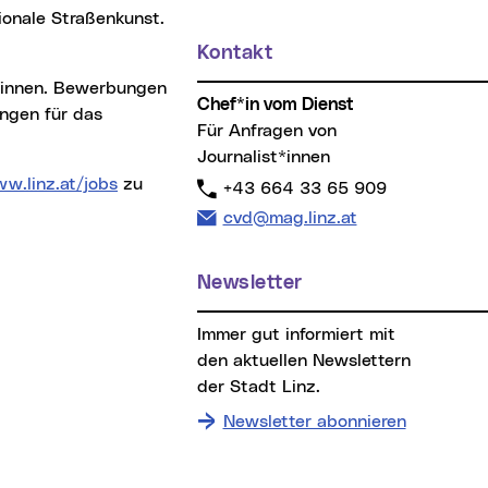
ionale Straßenkunst.
Kontakt
Chef*in vom Dienst
ngen für das
Für Anfragen von
Journalist*innen
w.linz.at/jobs
zu
Telefon:
+43 664 33 65 909
E-Mail Adresse:
cvd@mag.linz.at
Newsletter
Immer gut informiert mit
den aktuellen Newslettern
der Stadt Linz.
Newsletter abonnieren