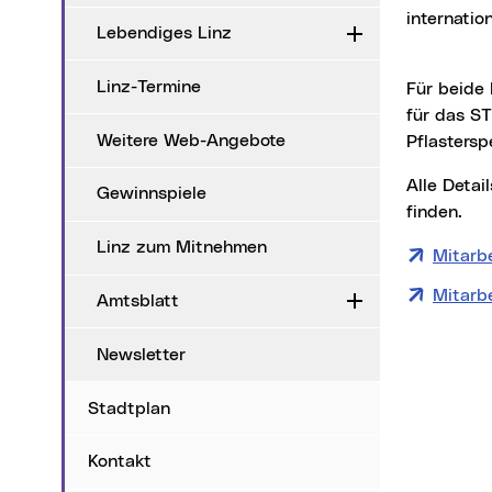
internatio
Lebendiges Linz
Aufklappen
Linz-Termine
Für beide Festivals ist die Stadt Linz auf der Suche nach Mitarbeiter*innen. Bewerbungen
für das S
Weitere Web-Angebote
Pflastersp
Alle Det
Gewinnspiele
finden.
Linz zum Mitnehmen
Mitarb
Mitarb
Amtsblatt
Aufklappen
Newsletter
Stadtplan
Kontakt