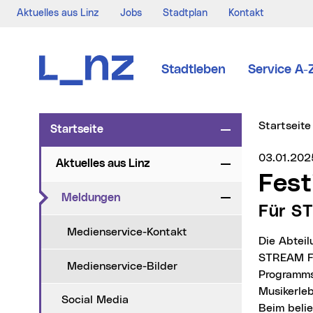
Aktuelles aus Linz
Jobs
Stadtplan
Kontakt
Zur Navigation
Zum Inhalt
Zur Suche
Stadtleben
Service A-
Sie sind hi
Startseite
Startseite
Zuklappen
Medienser
03.01.202
Aktuelles aus Linz
Zuklappen
Fes
(aktueller Menüpunkt)
Meldungen
Zuklappen
Für 
Medienservice-Kontakt
Die Abteilung Linz Kultur der Stadt Linz veranstaltet 2025 zwei Festival-Highlights: Das
STREAM FE
Medienservice-Bilder
Programms
Musikerleb
Social Media
Beim belie