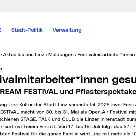
Z
Stadt-Politik
Verwaltung
er:
Aktuelles aus Linz
Meldungen
Festivalmitarbeiter*innen
vice vom:
5
tivalmitarbeiter*innen ges
STREAM FESTIVAL und Pflasterspektak
STIVAL macht von 30. bis 31. Mai als Open Air Festival mi
chienen STAGE, TALK und CLUB die Linzer Innenstadt zum
nisort mit freiem Eintritt. Von 17. bis 19. Juli folgt das 37. P
bten Festival für die ganze Familie wird Linz mit mehr als 1