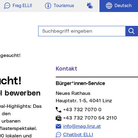
Gebärdensprache
Frag ELLI!
Tourismus
Deutsch
Suchbegriff eingeben
Suc
 gesucht!
Kontakt
Weitere Informationen
ucht!
Bürger*innen-Service
el bewerben
Neues Rathaus
Hauptstr. 1-5, 4041 Linz
Telefon:
+43 732 7070 0
t den
Fax:
+43 732 7070 54 2110
 urbanen
E-Mail Adresse:
info@mag.linz.at
flasterspektakel.
Chatbot ELLI
00 lokalen und