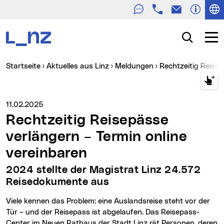
Telefon
E-Mail
Zur Navigation
Zum Inhalt
Zur Suche
Suche
Navig
Sie sind hier:
Startseite
Aktuelles aus Linz
Meldungen
Rechtzeitig Reise
Medienservice vom:
11.02.2025
Rechtzeitig Reisepässe
verlängern – Termin online
vereinbaren
2024 stellte der Magistrat Linz 24.572
Reisedokumente aus
Viele kennen das Problem: eine Auslandsreise steht vor der
Tür – und der Reisepass ist abgelaufen. Das Reisepass-
Center im Neuen Rathaus der Stadt Linz rät Personen, deren