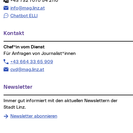
Fax:
+43 732 7070 54 2110
E-Mail Adresse:
info@mag.linz.at
Chatbot ELLI
Kontakt
Chef*in vom Dienst
Für Anfragen von Journalist*innen
Telefon:
+43 664 33 65 909
E-Mail Adresse:
cvd@mag.linz.at
Newsletter
Immer gut informiert mit den aktuellen Newslettern der
Stadt Linz.
Newsletter abonnieren