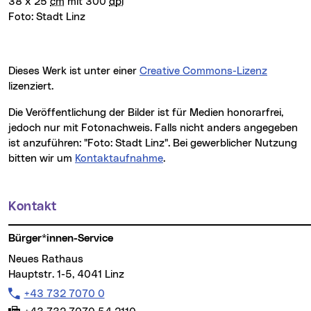
38 x 25
cm
mit 300
dpi
Foto:
Stadt Linz
Dieses Werk ist unter einer
Creative Commons-Lizenz
lizenziert.
Die Veröffentlichung der Bilder ist für Medien honorarfrei,
jedoch nur mit Fotonachweis. Falls nicht anders angegeben
ist anzuführen: "Foto: Stadt Linz". Bei gewerblicher Nutzung
bitten wir um
Kontaktaufnahme
.
Kontakt
Weitere Informationen
Bürger*innen-Service
Neues Rathaus
Hauptstr. 1-5, 4041 Linz
Telefon:
+43 732 7070 0