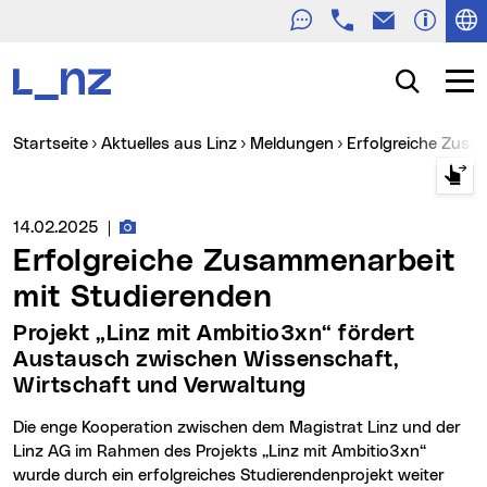
Telefon
E-Mail
Zur Navigation
Zum Inhalt
Zur Suche
Suche
Navig
Sie sind hier:
Startseite
Aktuelles aus Linz
Meldungen
Erfolgreiche Zus
Fotos zur Meldung
Medienservice vom:
14.02.2025
|
Erfolgreiche Zusammenarbeit
mit Studierenden
Projekt „Linz mit Ambitio3xn“ fördert
Austausch zwischen Wissenschaft,
Wirtschaft und Verwaltung
Die enge Kooperation zwischen dem Magistrat Linz und der
Linz AG im Rahmen des Projekts „Linz mit Ambitio3xn“
wurde durch ein erfolgreiches Studierendenprojekt weiter