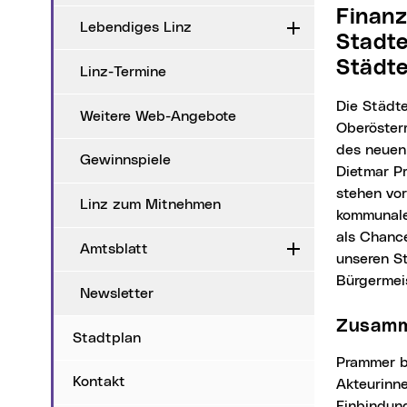
Finanzielle Herausforderungen und nachhaltige
Lebendiges Linz
Aufklappen
Stadte
Städt
Linz-Termine
Die Städtevertreter*innen aus ganz Oberösterreich trafen sich heute, Donnerstag, zum 72.
Weitere Web-Angebote
Oberösterr
des neuen
Gewinnspiele
Dietmar P
stehen vor
Linz zum Mitnehmen
kommunale
als Chanc
Amtsblatt
Aufklappen
unseren St
Bürgermei
Newsletter
Zusam
Stadtplan
Prammer betonte in seiner Antrittsrede die Rolle der Städte und Gemeinden als zentrale
Kontakt
Akteurinne
Einbindung