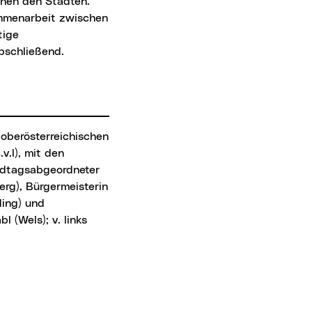
ammenarbeit zwischen
tige
abschließend.
.l), mit den
andtagsabgeordneter
erg), Bürgermeisterin
ding) und
 (Wels); v. links