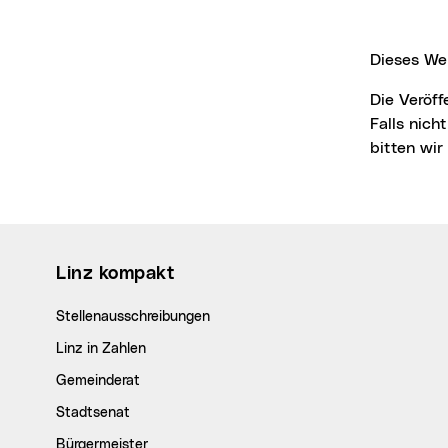
Dieses We
Die Veröffentlichung der Bilder ist für Medien honorarfrei, jedoch nur mit Fotonachweis.
Falls nich
bitten wi
Wichtige Links
Linz kompakt
Stellenausschreibungen
Linz in Zahlen
Gemeinderat
Stadtsenat
Bürgermeister