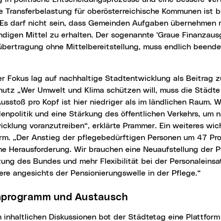
ie Transferbelastung für oberösterreichische Kommunen ist
 Es darf nicht sein, dass Gemeinden Aufgaben übernehmen 
digen Mittel zu erhalten. Der sogenannte 'Graue Finanzausgl
bertragung ohne Mittelbereitstellung, muss endlich beende
utz „Wer Umwelt und Klima schützen will, muss die Städte 
usstoß pro Kopf ist hier niedriger als im ländlichen Raum. 
enpolitik und eine Stärkung des öffentlichen Verkehrs, um 
cklung voranzutreiben“, erklärte Prammer. Ein weiteres wic
orm. „Der Anstieg der pflegebedürftigen Personen um 47 Pro
e Herausforderung. Wir brauchen eine Neuaufstellung der Pf
ung des Bundes und mehr Flexibilität bei der Personaleinsa
re angesichts der Pensionierungswelle in der Pflege.“
nprogramm und Austausch