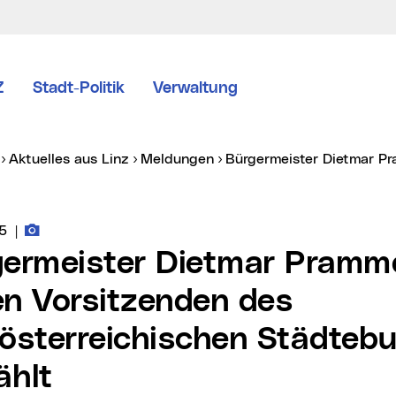
Z
Stadt-Politik
Verwaltung
er:
Aktuelles aus Linz
Meldungen
Bürgermeister Dietmar 
Fotos zur Meldung
vice vom:
5
|
n Vorsitzenden des
österreichischen Städteb
ählt