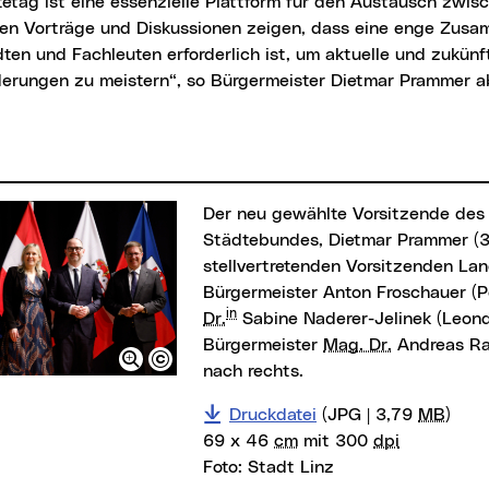
gen Vorträge und Diskussionen zeigen, dass eine enge Zus
ten und Fachleuten erforderlich ist, um aktuelle und zukünf
derungen zu meistern“, so Bürgermeister Dietmar Prammer 
Der neu gewählte Vorsitzende des oberösterreichischen
Städtebundes, Dietmar Prammer (3.v
stellvertretenden Vorsitzenden L
Bürgermeister Anton Froschauer (P
in
Dr.
Sabine Naderer-Jelinek (Leon
Bürgermeister
Mag. Dr.
Andreas Rabl
nach rechts.
Druckdatei
(JPG | 3,79
MB
)
69 x 46
cm
mit 300
dpi
Foto:
Stadt Linz