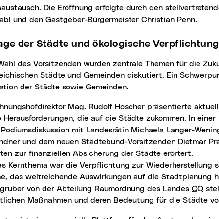
austausch. Die Eröffnung erfolgte durch den stellvertreten
abl und den Gastgeber-Bürgermeister Christian Penn.
lage der Städte und ökologische Verpflichtun
reichischen Städte und Gemeinden diskutiert. Ein Schwerpun
uation der Städte sowie Gemeinden.
chnungshofdirektor
Mag.
Rudolf Hoscher präsentierte aktuel
e Herausforderungen, die auf die Städte zukommen. In einer
 Podiumsdiskussion mit Landesrätin Michaela Langer-Wenin
indner und dem neuen Städtebund-Vorsitzenden Dietmar P
ten zur finanziellen Absicherung der Städte erörtert.
es Kernthema war die Verpflichtung zur Wiederherstellung s
e, das weitreichende Auswirkungen auf die Stadtplanung ha
ngruber von der Abteilung Raumordnung des Landes
OÖ
stel
htlichen Maßnahmen und deren Bedeutung für die Städte vo