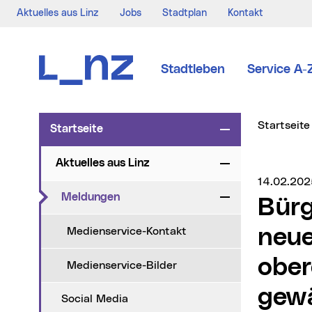
Aktuelles aus Linz
Jobs
Stadtplan
Kontakt
Zur Navigation
Zum Inhalt
Zur Suche
Stadtleben
Service A-
Sie sind hi
Startseite
Startseite
Zuklappen
Aktuelles aus Linz
Zuklappen
Medienser
14.02.202
(aktueller Menüpunkt)
Meldungen
Zuklappen
Bürgermeister Dietmar Prammer zum
neue
Medienservice-Kontakt
ober
Medienservice-Bilder
gew
Social Media