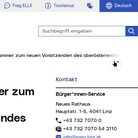
Gebärdensprache
Frag ELLI!
Tourismus
Deutsch
Suchbegriff eingeben
Suc
Prammer zum neuen Vorsitzenden des oberösterreichischen 
Kontakt
Weitere Informationen
Bürger*innen-Service
Neues Rathaus
Hauptstr. 1-5, 4041 Linz
undes
Telefon:
+43 732 7070 0
Fax:
+43 732 7070 54 2110
E-Mail Adresse:
info@mag.linz.at