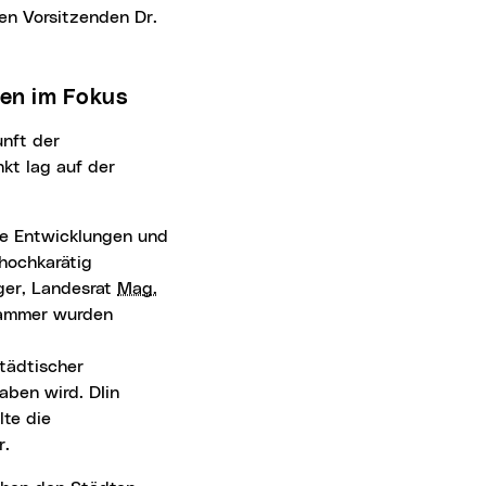
den Vorsitzenden Dr.
gen im Fokus
kt lag auf der
le Entwicklungen und
 hochkarätig
ger, Landesrat
Mag.
rammer wurden
tädtischer
ben wird. DIin
lte die
r.