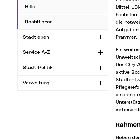
Hilfe
Mittel. „D
Aufklappen
höchsten.
Rechtliches
die notwen
Aufklappen
Aufgabenü
Prammer.
Stadtleben
Aufklappen
Ein weiterer Fokus lag auf nachhaltige Stadtentwicklung als Beitrag zum Klima- und
Service A-Z
Aufklappen
Umweltsch
Der CO
-A
2
Stadt-Politik
Aufklappen
aktive Bod
Stadtentwi
Verwaltung
Aufklappen
Pflegeref
eine enorm
Unterstütz
insbesonde
Rahme
Neben den inhaltlichen Diskussionen bot der Städtetag eine Plattform für Vernetzung und