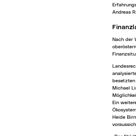
Erfahrungs
Andreas R
Finanz
Nach der Wahl des Vorsitzenden wurden zentrale Themen für die Zukunft der
oberöster
Finanzsit
Landesre
analysiert
besetzten
Michael L
Möglichkei
Ein weiter
Ökosystem
Heide Bir
voraussic