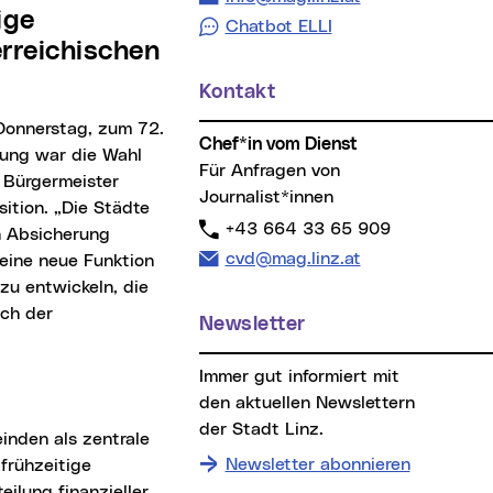
Chatbot ELLI
rreichischen
Kontakt
Chef*in vom Dienst
tung war die Wahl
Für Anfragen von
 Bürgermeister
Journalist*innen
ition. „Die Städte
Telefon:
+43 664 33 65 909
n Absicherung
E-Mail Adresse:
cvd@mag.linz.at
eine neue Funktion
zu entwickeln, die
ich der
Newsletter
Immer gut informiert mit
den aktuellen Newslettern
der Stadt Linz.
Newsletter abonnieren
 frühzeitige
ilung finanzieller