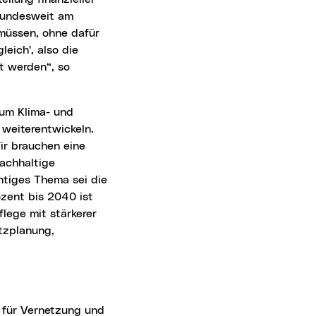
 bundesweit am
müssen, ohne dafür
eich', also die
t werden“, so
weiterentwickeln.
Wir brauchen eine
nachhaltige
htiges Thema sei die
zent bis 2040 ist
lege mit stärkerer
tzplanung,