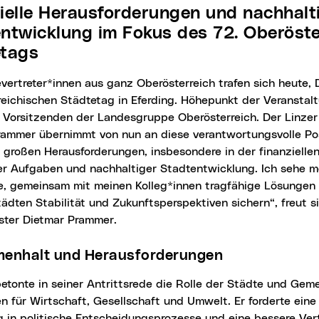
ntwicklung im Fokus des 72. Oberöste
etags
eichischen Städtetag in Eferding. Höhepunkt der Veranstal
 Vorsitzenden der Landesgruppe Oberösterreich. Der Linzer
rammer übernimmt von nun an diese verantwortungsvolle Pos
 großen Herausforderungen, insbesondere in der finanzielle
r Aufgaben und nachhaltiger Stadtentwicklung. Ich sehe m
e, gemeinsam mit meinen Kolleg*innen tragfähige Lösungen 
ädten Stabilität und Zukunftsperspektiven sichern“, freut s
ster Dietmar Prammer.
menhalt und Herausforderungen
n für Wirtschaft, Gesellschaft und Umwelt. Er forderte eine
 in politische Entscheidungsprozesse und eine bessere Verte