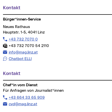
Kontakt
Weitere Informationen
Bürger*innen-Service
Neues Rathaus
Hauptstr. 1-5, 4041 Linz
Telefon:
+43 732 7070 0
Fax:
+43 732 7070 54 2110
E-Mail Adresse:
info@mag.linz.at
Chatbot ELLI
Kontakt
Chef*in vom Dienst
Für Anfragen von Journalist*innen
Telefon:
+43 664 33 65 909
E-Mail Adresse:
cvd@mag.linz.at