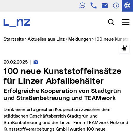
Telefon
E-Mail
Zur Navigation
Zum Inhalt
Zur Suche
Suche
Navig
Sie sind hier:
Startseite
Aktuelles aus Linz
Meldungen
100 neue Kunststo
Fotos zur Meldung
Medienservice vom:
20.02.2025
|
100 neue Kunststoffeinsätze
für Linzer Abfallbehälter
Erfolgreiche Kooperation von Stadtgrün
und Straßenbetreuung und TEAMwork
Dank einer erfolgreichen Kooperation zwischen dem
städtischen Geschäftsbereich Stadtgrün und
Straßenbetreuung und der Linzer Firma TEAMwork Holz und
Kunststoffverarbeitungs GmbH wurden 100 neue