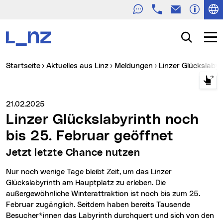
Telefon
E-Mail
Zur Navigation
Zum Inhalt
Zur Suche
Suche
Navig
Sie sind hier:
Startseite
Aktuelles aus Linz
Meldungen
Linzer Glückslaby
Medienservice vom:
21.02.2025
Linzer Glückslabyrinth noch
bis 25. Februar geöffnet
Jetzt letzte Chance nutzen
Nur noch wenige Tage bleibt Zeit, um das Linzer
Glückslabyrinth am Hauptplatz zu erleben. Die
außergewöhnliche Winterattraktion ist noch bis zum 25.
Februar zugänglich. Seitdem haben bereits Tausende
Besucher*innen das Labyrinth durchquert und sich von den