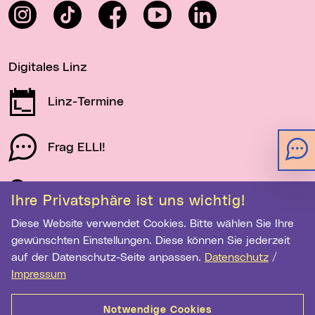
Instagram
TikTok
Facebook
YouTube
LinkedIn
Digitales Linz
Linz-Termine
Frag ELLI!
Schau auf Linz
Ihre Privatsphäre ist uns wichtig!
Diese Website verwendet Cookies. Bitte wählen Sie Ihre
gewünschten Einstellungen. Diese können Sie jederzeit
Newsletter-Anmeldung
auf der Datenschutz-Seite anpassen.
Datenschutz
/
E-Mail-Adresse eingeben
Impressum
Notwendige Cookies