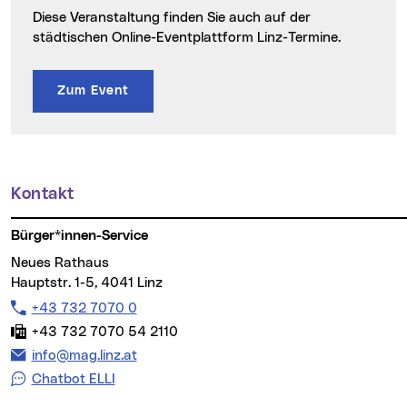
Diese Veranstaltung finden Sie auch auf der
städtischen Online-Eventplattform Linz-Termine.
Zum Event
Kontakt
Weitere Informationen
Bürger*innen-Service
Neues Rathaus
Hauptstr. 1-5, 4041 Linz
Telefon:
+43 732 7070 0
Fax:
+43 732 7070 54 2110
E-Mail Adresse:
info@mag.linz.at
Chatbot ELLI