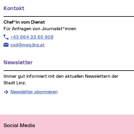
Kontakt
Chef*in vom Dienst
Für Anfragen von Journalist*innen
Telefon:
+43 664 33 65 909
E-Mail Adresse:
cvd@mag.linz.at
Newsletter
Immer gut informiert mit den aktuellen Newslettern der
Stadt Linz.
Newsletter abonnieren
Wichtige Links
Social Media