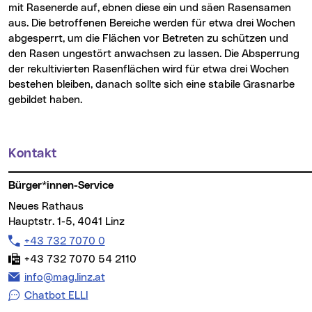
mit Rasenerde auf, ebnen diese ein und säen Rasensamen
aus. Die betroffenen Bereiche werden für etwa drei Wochen
abgesperrt, um die Flächen vor Betreten zu schützen und
den Rasen ungestört anwachsen zu lassen. Die Absperrung
der rekultivierten Rasenflächen wird für etwa drei Wochen
bestehen bleiben, danach sollte sich eine stabile Grasnarbe
gebildet haben.
Kontakt
Weitere Informationen
Bürger*innen-Service
Neues Rathaus
Hauptstr. 1-5, 4041 Linz
Telefon:
+43 732 7070 0
Fax:
+43 732 7070 54 2110
E-Mail Adresse:
info@mag.linz.at
Chatbot ELLI