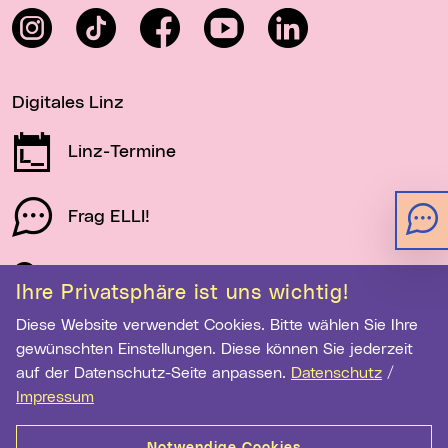
Instagram
TikTok
Facebook
YouTube
LinkedIn
Digitales Linz
Linz-Termine
Frag ELLI!
Schau auf Linz
Ihre Privatsphäre ist uns wichtig!
Diese Website verwendet Cookies. Bitte wählen Sie Ihre
gewünschten Einstellungen. Diese können Sie jederzeit
Newsletter-Anmeldung
auf der Datenschutz-Seite anpassen.
Datenschutz
/
E-Mail-Adresse eingeben
Impressum