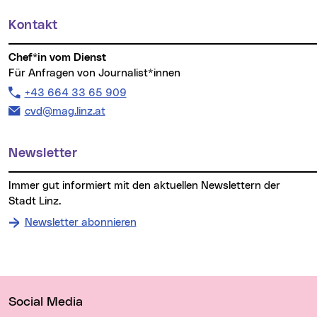
Kontakt
Chef*in vom Dienst
Für Anfragen von Journalist*innen
Telefon:
+43 664 33 65 909
E-Mail Adresse:
cvd@mag.linz.at
Newsletter
Immer gut informiert mit den aktuellen Newslettern der
Stadt Linz.
Newsletter abonnieren
Wichtige Links
Social Media