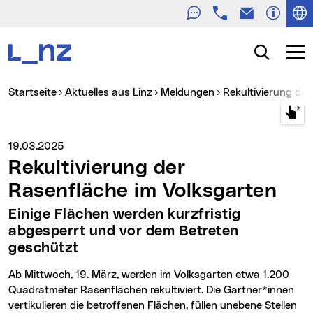
Telefon
E-Mail
Zur Navigation
Zum Inhalt
Zur Suche
Suche
Navig
Sie sind hier:
Startseite
Aktuelles aus Linz
Meldungen
Rekultivierung de
Medienservice vom:
19.03.2025
Rekultivierung der
Rasenfläche im Volksgarten
Einige Flächen werden kurzfristig
abgesperrt und vor dem Betreten
geschützt
Ab Mittwoch, 19. März, werden im Volksgarten etwa 1.200
Quadratmeter Rasenflächen rekultiviert. Die Gärtner*innen
vertikulieren die betroffenen Flächen, füllen unebene Stellen