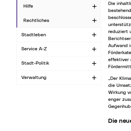
Die inhaltliche Ausrichtung des Fonds wird geschärft: Projekte sollen künftig stärker an die
Hilfe
Aufklappen
bestehend
beschloss
Rechtliches
Aufklappen
unterstüt
reduziert 
Stadtleben
Aufklappen
Berichtse
Aufwand i
Service A-Z
Aufklappen
Förderkate
effektiver
Stadt-Politik
Aufklappen
Fördermit
Verwaltung
Aufklappen
„Der Klimafonds wird zielgerichteter, innovativer und unterstützt in Zukunft noch stärker
die Umset
Wirkung v
enger zus
Gegenhube
Die ne