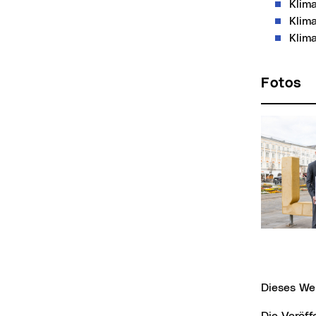
Klima
Klim
Klima
Fotos
Dieses We
Die Veröffentlichung der Bilder ist für Medien honorarfrei, jedoch nur mit Fotonachweis.