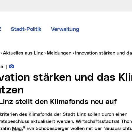
Z
Stadt-Politik
Verwaltung
er:
Aktuelles aus Linz
Meldungen
Innovation stärken und d
Fotos zur Meldung
vice vom:
25
|
ützen
 Linz stellt den Klimafonds neu auf
atsbeschluss aktualisiert werden. Wirtschaftsstadtrat Th
a
trätin
Mag.
Eva Schobesberger wollen mit der Neuausricht