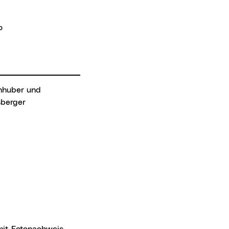
o
berger