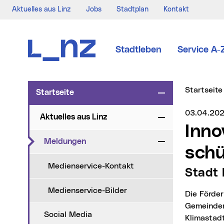
Aktuelles aus Linz
Jobs
Stadtplan
Kontakt
Zur Navigation
Zum Inhalt
Zur Suche
Stadtleben
Service A-
Sie sind hi
Startseite
Startseite
Zuklappen
Medienser
03.04.20
Aktuelles aus Linz
Zuklappen
Innovation stärken und das Klima
(aktueller Menüpunkt)
Meldungen
Zuklappen
sch
Medienservice-Kontakt
Stadt
Medienservice-Bilder
Die Förderkriterien des Klimafonds der Stadt Linz sollen durch einen
Gemeinder
Social Media
Klimastad