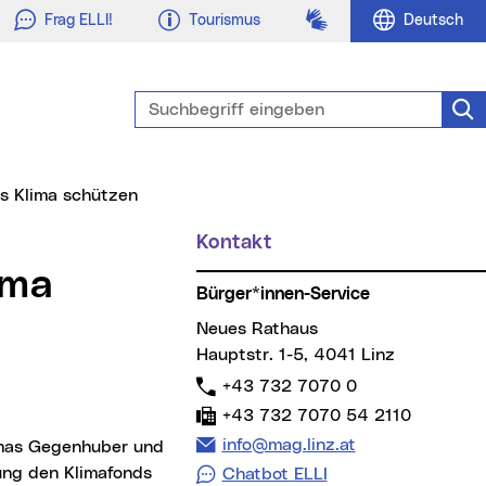
Gebärdensprache
Frag ELLI!
Tourismus
Deutsch
Suchbegriff eingeben
Suc
as Klima schützen
Kontakt
Weitere Informationen
Bürger*innen-Service
Neues Rathaus
Hauptstr. 1-5, 4041 Linz
Telefon:
+43 732 7070 0
Fax:
+43 732 7070 54 2110
E-Mail Adresse:
info@mag.linz.at
omas Gegenhuber und
ung den Klimafonds
Chatbot ELLI