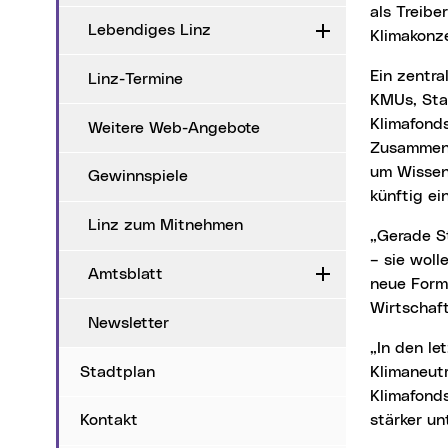
als Treibe
Lebendiges Linz
Aufklappen
Klimakonz
Ein zentrales Ziel der Reform ist es, zusätzliche Zielgruppen anzusprechen, insbesondere
Linz-Termine
KMUs, Sta
Klimafonds
Weitere Web-Angebote
Zusammena
um Wissens
Gewinnspiele
künftig ei
Linz zum Mitnehmen
„Gerade Start-Ups sowie kleine und mittlere Unternehmen sind zentrale Innovationstreiber
– sie woll
Amtsblatt
Aufklappen
neue Form
Wirtschaft
Newsletter
„In den letzten beiden Jahren hat die Stadt mit dem Beschluss des Anpassungs- und des
Stadtplan
Klimaneutr
Klimafond
stärker un
Kontakt