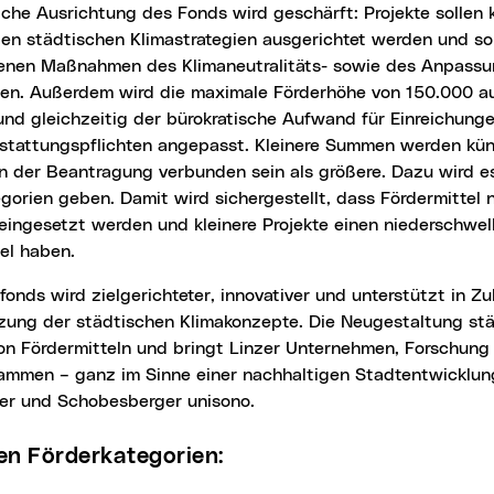
en städtischen Klimastrategien ausgerichtet werden und s
enen Maßnahmen des Klimaneutralitäts- sowie des Anpass
zen. Außerdem wird die maximale Förderhöhe von 150.000 a
und gleichzeitig der bürokratische Aufwand für Einreichung
rstattungspflichten angepasst. Kleinere Summen werden kün
n der Beantragung verbunden sein als größere. Dazu wird es
gorien geben. Damit wird sichergestellt, dass Fördermittel 
 eingesetzt werden und kleinere Projekte einen niederschwe
tel haben.
zung der städtischen Klimakonzepte. Die Neugestaltung st
on Fördermitteln und bringt Linzer Unternehmen, Forschung
ammen – ganz im Sinne einer nachhaltigen Stadtentwicklung
r und Schobesberger unisono.
uen Förderkategorien: