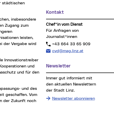
r städtischen
Kontakt
Chef*in vom Dienst
len Zugang zum
Für Anfragen von
engeren
Journalist*innen
sationen leisten,
ei der Vergabe wird
Telefon:
+43 664 33 65 909
E-Mail Adresse:
cvd@mag.linz.at
Newsletter
 Kooperationen und
maschutz und für den
Immer gut informiert mit
den aktuellen Newslettern
der Stadt Linz.
eit geschaffen. Vom
Newsletter abonnieren
in der Zukunft noch