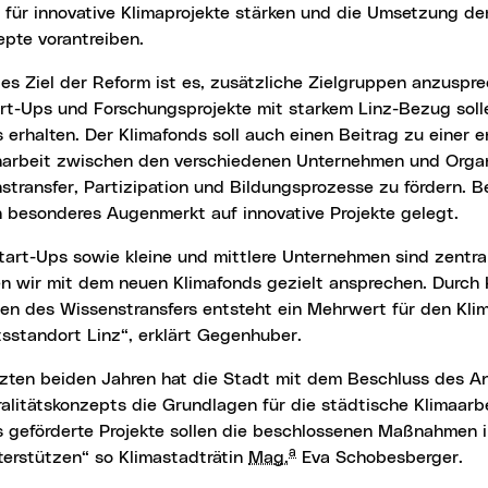
r für innovative Klimaprojekte stärken und die Umsetzung de
epte vorantreiben.
rt-Ups und Forschungsprojekte mit starkem Linz-Bezug sol
 erhalten. Der Klimafonds soll auch einen Beitrag zu einer 
rbeit zwischen den verschiedenen Unternehmen und Organi
transfer, Partizipation und Bildungsprozesse zu fördern. B
n besonderes Augenmerkt auf innovative Projekte gelegt.
en wir mit dem neuen Klimafonds gezielt ansprechen. Durch
en des Wissenstransfers entsteht ein Mehrwert für den Kli
sstandort Linz“, erklärt Gegenhuber.
alitätskonzepts die Grundlagen für die städtische Klimaarb
s geförderte Projekte sollen die beschlossenen Maßnahmen 
a
terstützen“ so Klimastadträtin
Mag.
Eva Schobesberger.