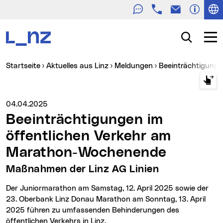
Telefon
E-Mail
Zur Navigation
Zum Inhalt
Zur Suche
Suche
Navig
Sie sind hier:
Startseite
Aktuelles aus Linz
Meldungen
Beeinträchtigun
Medienservice vom:
04.04.2025
Beeinträchtigungen im
öffentlichen Verkehr am
Marathon-Wochenende
Maßnahmen der Linz AG Linien
Der Juniormarathon am Samstag, 12. April 2025 sowie der
23. Oberbank Linz Donau Marathon am Sonntag, 13. April
2025 führen zu umfassenden Behinderungen des
öffentlichen Verkehrs in Linz.