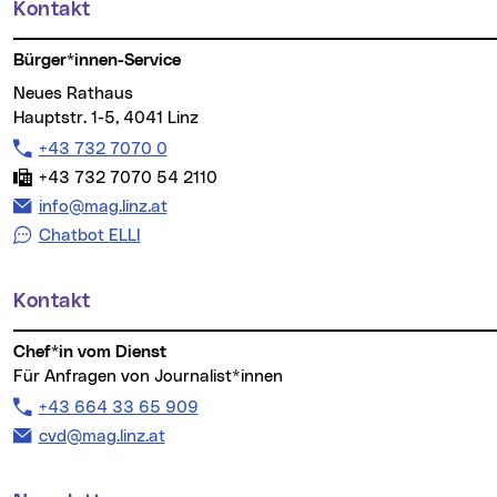
Kontakt
Weitere Informationen
Bürger*innen-Service
Neues Rathaus
Hauptstr. 1-5, 4041 Linz
Telefon:
+43 732 7070 0
Fax:
+43 732 7070 54 2110
E-Mail Adresse:
info@mag.linz.at
Chatbot ELLI
Kontakt
Chef*in vom Dienst
Für Anfragen von Journalist*innen
Telefon:
+43 664 33 65 909
E-Mail Adresse:
cvd@mag.linz.at