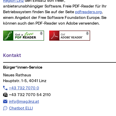
Region Linz
den Einsatz von freier,
anbieterunabhängiger Software. Freie PDF-
Reader
für Ihr
Betriebssystem finden Sie auf der Seite
pdfreaders.org
(neues 
,
einem Angebot der
Free Software Foundation Europe
. Sie
können auch den PDF-Reader von Adobe verwenden.
Kontakt
Weitere Informationen
Bürger*innen-Service
Neues Rathaus
Hauptstr. 1-5, 4041 Linz
Telefon:
+43 732 7070 0
Fax:
+43 732 7070 54 2110
E-Mail Adresse:
info@mag.linz.at
Chatbot ELLI