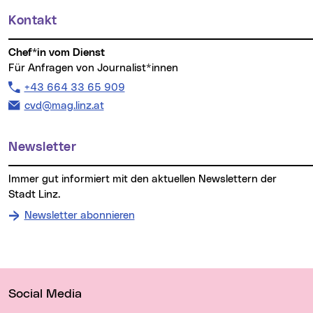
Kontakt
Chef*in vom Dienst
Für Anfragen von Journalist*innen
Telefon:
+43 664 33 65 909
E-Mail Adresse:
cvd@mag.linz.at
Newsletter
Immer gut informiert mit den aktuellen Newslettern der
Stadt Linz.
Newsletter abonnieren
Wichtige Links
Social Media