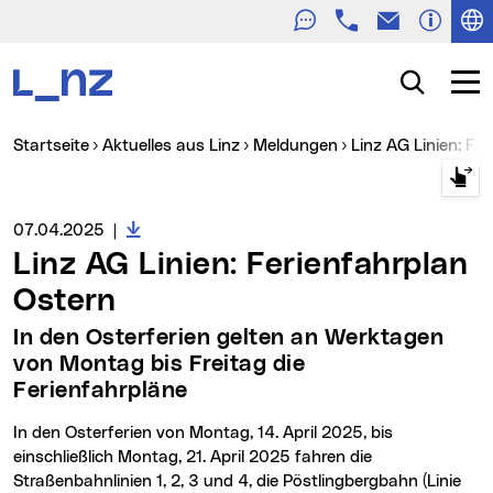
Telefon
E-Mail
Zur Navigation
Zum Inhalt
Zur Suche
Suche
Navig
Sie sind hier:
Startseite
Aktuelles aus Linz
Meldungen
Linz AG Linien: F
Downloads zur Meldung
Medienservice vom:
07.04.2025
|
Linz AG Linien: Ferienfahrplan
Ostern
In den Osterferien gelten an Werktagen
von Montag bis Freitag die
Ferienfahrpläne
In den Osterferien von Montag, 14. April 2025, bis
einschließlich Montag, 21. April 2025 fahren die
Straßenbahnlinien 1, 2, 3 und 4, die Pöstlingbergbahn (Linie