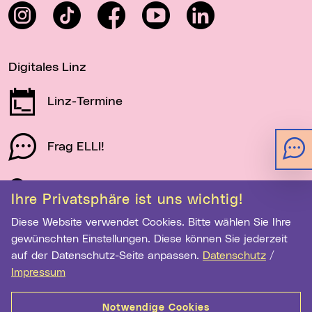
Instagram
TikTok
Facebook
YouTube
LinkedIn
Digitales Linz
Linz-Termine
Frag ELLI!
Schau auf Linz
Ihre Privatsphäre ist uns wichtig!
Diese Website verwendet Cookies. Bitte wählen Sie Ihre
gewünschten Einstellungen. Diese können Sie jederzeit
Newsletter-Anmeldung
auf der Datenschutz-Seite anpassen.
Datenschutz
/
E-Mail-Adresse eingeben
Impressum
Notwendige Cookies