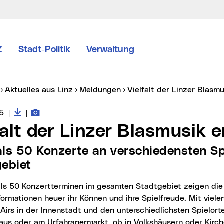
Z
Stadt-Politik
Verwaltung
er:
Aktuelles aus Linz
Meldungen
Vielfalt der Linzer Blasm
Downloads zur Meldung
Fotos zur Meldung
vice vom:
5
|
|
lfalt der Linzer Blasmusik 
ebiet
ormationen heuer ihr Können und ihre Spielfreude. Mit viele
irs in der Innenstadt und den unterschiedlichsten Spielort
aus oder am Urfahranermarkt, ob in Volkshäusern oder Kirch