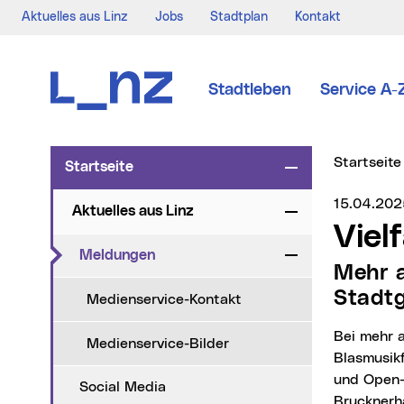
Aktuelles aus Linz
Jobs
Stadtplan
Kontakt
Zur Navigation
Zum Inhalt
Zur Suche
Stadtleben
Service A-
Sie sind hi
Startseite
Startseite
Zuklappen
Medienser
15.04.202
Aktuelles aus Linz
Zuklappen
Vie
(aktueller Menüpunkt)
Meldungen
Zuklappen
Mehr als 50 Konzerte an verschiedensten Spielorten im
Stadtg
Medienservice-Kontakt
Bei mehr als 50 Konzertterminen im gesamten Stadtgebiet zeigen die Linzer
Medienservice-Bilder
Blasmusikf
und Open-A
Social Media
Brucknerh