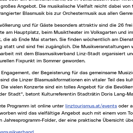
n großes Angebot. Die musikalische Vielfalt reicht dabei von t
angierter Blasmusik bis zur Orchestermusik aus allen Genre
te am Hauptplatz, beim Musiktheater im Volksgarten und im
, die ab Ende Mai starten. Sie finden wöchentlich am Dien
 statt und sind frei zugänglich. Die Musikveranstaltungen 
rbeit mit dem Blasmusikverband Linz-Stadt organisiert und
turellen Fixpunkt im Sommer geworden.
sind die Linzer Blasmusikformationen ein vitaler Teil des kul
 Die vielen Konzerte sind ein tolles Angebot für die Bevölke
er Stadt“, betont Kulturreferentin Stadträtin Doris Lang-Ma
mte Programm ist online unter
linztourismus.at/events
oder 
eworben wird das vielfältige Angebot auch mit einem vom T
n Jahresprogramm-Folder, der eine praktische Übersicht über
asmusikverband