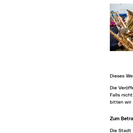
Dieses We
Die Veröffentlichung der Bilder ist für Medien honorarfrei, jedoch nur mit Fotonachweis.
Falls nich
bitten wi
Zum Betr
Die Stad