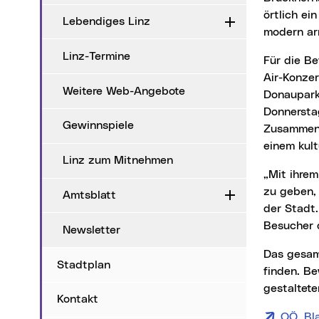
örtlich ei
Lebendiges Linz
Aufklappen
modern arr
Linz-Termine
Für die Bevölkerung und für Gäste besonders attraktiv sind die 26 frei zugänglichen Open-
Air-Konzer
Weitere Web-Angebote
Donaupark
Donnerstag
Gewinnspiele
Zusammena
einem kul
Linz zum Mitnehmen
„Mit ihrem Engagement, der Begeisterung für das gemeinsame Musizieren und Konzerte
zu geben, 
Amtsblatt
Aufklappen
der Stadt.
Besucher d
Newsletter
Das gesa
Stadtplan
finden. B
gestaltete
Kontakt
OÖ. Bl