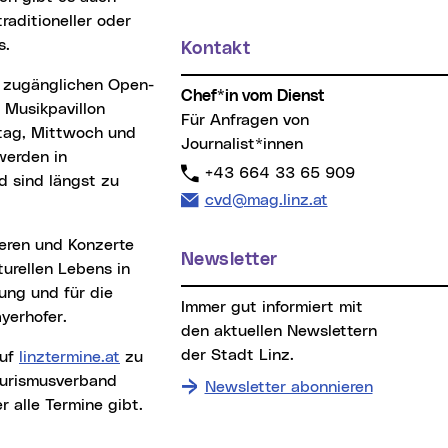
raditioneller oder
s.
Kontakt
Chef*in vom Dienst
 Musikpavillon
Für Anfragen von
stag, Mittwoch und
Journalist*innen
werden in
Telefon:
+43 664 33 65 909
 sind längst zu
E-Mail Adresse:
cvd@mag.linz.at
Newsletter
turellen Lebens in
rung und für die
Immer gut informiert mit
yerhofer.
den aktuellen Newslettern
der Stadt Linz.
auf
linztermine.at
zu
ourismusverband
Newsletter abonnieren
 alle Termine gibt.