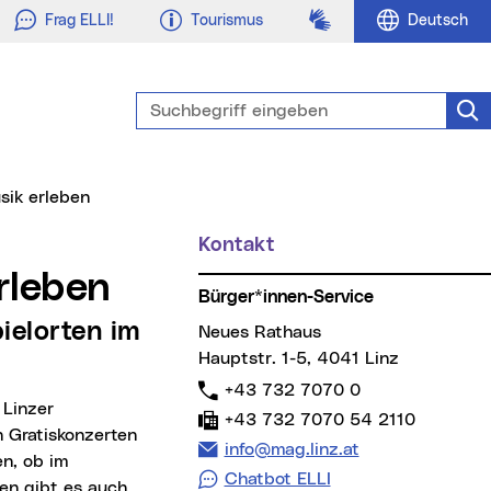
Gebärdensprache
Frag ELLI!
Tourismus
Deutsch
Suchbegriff eingeben
Suc
usik erleben
Kontakt
Weitere Informationen
erleben
Bürger*innen-Service
Neues Rathaus
Hauptstr. 1-5, 4041 Linz
Telefon:
+43 732 7070 0
Fax:
+43 732 7070 54 2110
n Gratiskonzerten
E-Mail Adresse:
info@mag.linz.at
en, ob im
Chatbot ELLI
en gibt es auch