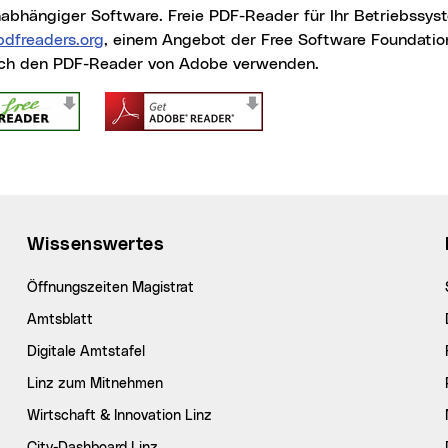
nabhängiger Software. Freie PDF-
Reader
für Ihr Betriebssys
pdfreaders.org
(neues Fenster)
, einem Angebot der
Free Software Foundatio
ch den PDF-Reader von Adobe verwenden.
Wissenswertes
Öffnungszeiten Magistrat
Amtsblatt
Digitale Amtstafel
Linz zum Mitnehmen
Wirtschaft & Innovation Linz