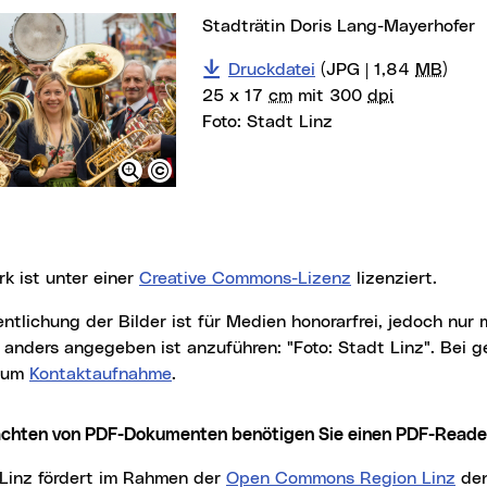
Stadträtin Doris Lang-Mayerhofer
Druckdatei
(JPG | 1,84
MB
)
25 x 17
cm
mit 300
dpi
Foto:
Stadt Linz
rk ist unter einer
Creative Commons-Lizenz
lizenziert.
t anders angegeben ist anzuführen: "Foto: Stadt Linz". Bei
r um
Kontaktaufnahme
.
achten von PDF-Dokumenten benötigen Sie einen PDF-
Reade
t Linz fördert im Rahmen der
Open Commons Region Linz
den