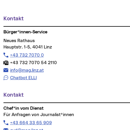
Kontakt
Weitere Informationen
Bürger*innen-Service
Neues Rathaus
Hauptstr. 1-5, 4041 Linz
Telefon:
+43 732 7070 0
Fax:
+43 732 7070 54 2110
E-Mail Adresse:
info@mag.linz.at
Chatbot ELLI
Kontakt
Chef*in vom Dienst
Für Anfragen von Journalist*innen
Telefon:
+43 664 33 65 909