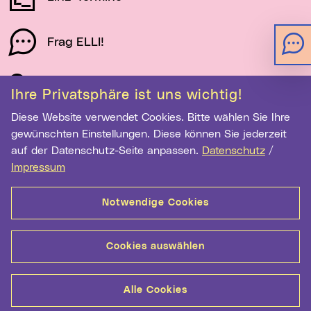
Frag ELLI!
Schau auf Linz
Ihre Privatsphäre ist uns wichtig!
Diese Website verwendet Cookies. Bitte wählen Sie Ihre
gewünschten Einstellungen. Diese können Sie jederzeit
Newsletter-Anmeldung
auf der Datenschutz-Seite anpassen.
Datenschutz
/
E-Mail-Adresse eingeben
Impressum
Notwendige Cookies
Anmelden
Cookies auswählen
Kontakt
Hilfe
Sitemap
Barrierefreiheit
Alle Cookies
Datenschutz
Medientransparenz
Impressum