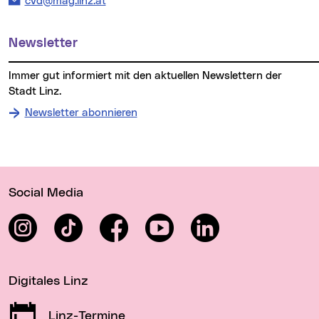
E-Mail Adresse:
cvd@mag.linz.at
Newsletter
Immer gut informiert mit den aktuellen Newslettern der
Stadt Linz.
Newsletter abonnieren
Wichtige Links
Social Media
Instagram
TikTok
Facebook
YouTube
LinkedIn
Digitales Linz
Linz-Termine