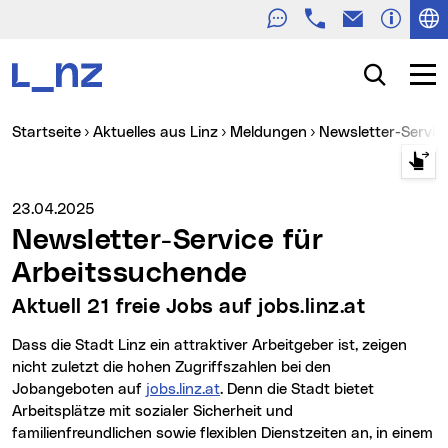
Telefon
E-Mail
Zur Navigation
Zum Inhalt
Zur Suche
Suche
Navig
Sie sind hier:
Startseite
Aktuelles aus Linz
Meldungen
Newsletter-Servi
Medienservice vom:
23.04.2025
Newsletter-Service für
Arbeitssuchende
Aktuell 21 freie Jobs auf jobs.linz.at
Dass die Stadt Linz ein attraktiver Arbeitgeber ist, zeigen
nicht zuletzt die hohen Zugriffszahlen bei den
Jobangeboten auf
jobs.linz.at
. Denn die Stadt bietet
Arbeitsplätze mit sozialer Sicherheit und
familienfreundlichen sowie flexiblen Dienstzeiten an, in einem