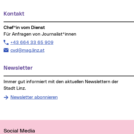
Kontakt
Chef*in vom Dienst
Für Anfragen von Journalist*innen
Telefon:
+43 664 33 65 909
E-Mail Adresse:
cvd@mag.linz.at
Newsletter
Immer gut informiert mit den aktuellen Newslettern der
Stadt Linz.
Newsletter abonnieren
Wichtige Links
Social Media