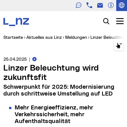
Telefon
E-Mail
Zur Navigation
Zum Inhalt
Zur Suche
Suche
Navig
Sie sind hier:
Startseite
Aktuelles aus Linz
Meldungen
Linzer Beleuchtun
Videos zur Meldung
Medienservice vom:
25.04.2025
|
Linzer Beleuchtung wird
zukunftsfit
Schwerpunkt für 2025: Modernisierung
durch schrittweise Umstellung auf LED
Mehr Energieeffizienz, mehr
Verkehrssicherheit, mehr
Aufenthaltsqualität