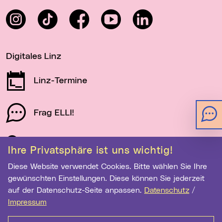
Instagram
TikTok
Facebook
YouTube
LinkedIn
Digitales Linz
Linz-Termine
Frag ELLI!
Schau auf Linz
Ihre Privatsphäre ist uns wichtig!
Diese Website verwendet Cookies. Bitte wählen Sie Ihre
gewünschten Einstellungen. Diese können Sie jederzeit
Newsletter-Anmeldung
auf der Datenschutz-Seite anpassen.
Datenschutz
/
E-Mail-Adresse eingeben
Impressum