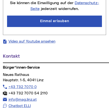
Sie können die Einwilligung auf der
Datenschutz-
Seite
jederzeit widerrufen.
Einmal erlauben
(neues Fenster)
Video auf Youtube ansehen
Kontakt
Weitere Informationen
Bürger*innen-Service
Neues Rathaus
Hauptstr. 1-5, 4041 Linz
Telefon:
+43 732 7070 0
Fax:
+43 732 7070 54 2110
E-Mail Adresse:
info@mag.linz.at
Chatbot ELLI