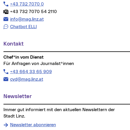
Telefon:
+43 732 7070 0
Fax:
+43 732 7070 54 2110
E-Mail Adresse:
info@mag.linz.at
Chatbot ELLI
Kontakt
Chef*in vom Dienst
Für Anfragen von Journalist*innen
Telefon:
+43 664 33 65 909
E-Mail Adresse:
cvd@mag.linz.at
Newsletter
Immer gut informiert mit den aktuellen Newslettern der
Stadt Linz.
Newsletter abonnieren