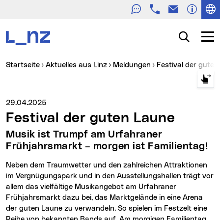
Telefon
E-Mail
Zur Navigation
Zum Inhalt
Zur Suche
Suche
Navig
Sie sind hier:
Startseite
Aktuelles aus Linz
Meldungen
Festival der gute
Medienservice vom:
29.04.2025
Festival der guten Laune
Musik ist Trumpf am Urfahraner
Frühjahrsmarkt – morgen ist Familientag!
Neben dem Traumwetter und den zahlreichen Attraktionen
im Vergnügungspark und in den Ausstellungshallen trägt vor
allem das vielfältige Musikangebot am Urfahraner
Frühjahrsmarkt dazu bei, das Marktgelände in eine Arena
der guten Laune zu verwandeln. So spielen im Festzelt eine
Reihe von bekannten Bands auf. Am morgigen Familientag