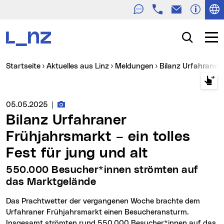
Telefon
E-Mail
Zur Navigation
Zum Inhalt
Zur Suche
Suche
Navig
Sie sind hier:
Startseite
Aktuelles aus Linz
Meldungen
Bilanz Urfahraner
Fotos zur Meldung
Medienservice vom:
05.05.2025
|
Bilanz Urfahraner
Frühjahrsmarkt – ein tolles
Fest für jung und alt
550.000 Besucher*innen strömten auf
das Marktgelände
Das Prachtwetter der vergangenen Woche brachte dem
Urfahraner Frühjahrsmarkt einen Besucheransturm.
Insgesamt strömten rund 550.000 Besucher*innen auf das