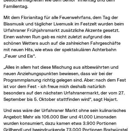
Besuchermagneten wie dem Senior*innentag und dem
Familientag.
Mit dem Florianitag für alle Feuerwehrfans, dem Tag der
Blasmusik und täglicher Livemusik im Festzelt wurden beim
Urfahraner Frühjahrsmarkt zusätzliche Akzente gesetzt.
Einen wahren Run gab es nicht zuletzt aufgrund des
schönen Wetters auch auf die zahlreichen Fahrgeschäfte
mit neuen Hits, wie etwa der spektakulären Achterbahn
„Feuer und Eis“.
„Alles in allem hat diese Mischung aus altbewährten und
neuen Anziehungspunkten bewiesen, dass wir bei der
Programmplanung richtig gelegen sind. Aber: nach dem Fest
ist vor dem Fest - ich freue mich deshalb natürlich
besonders auf den nächsten Urfahranermarkt, der vom 27.
September bis 5. Oktober stattfinden wird“, sagt Hajart.
Und was wäre der Urfahraner Markt ohne sein kulinarisches
Angebot: Mehr als 106.000 Bier und 41.000 Limonaden
wurden konsumiert, dazu kamen etwa 3.900 Portionen
Grillhendl und beeindruckende 73.000 Portionen Bratwürstel