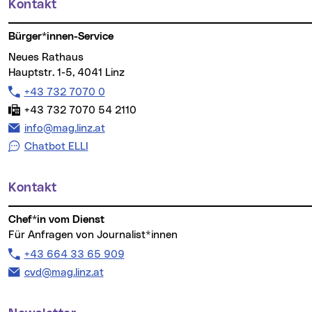
Kontakt
Weitere Informationen
Bürger*innen-Service
Neues Rathaus
Hauptstr. 1-5, 4041 Linz
Telefon:
+43 732 7070 0
Fax:
+43 732 7070 54 2110
E-Mail Adresse:
info@mag.linz.at
Chatbot ELLI
Kontakt
Chef*in vom Dienst
Für Anfragen von Journalist*innen
Telefon:
+43 664 33 65 909
E-Mail Adresse:
cvd@mag.linz.at