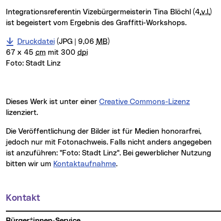
Integrationsreferentin Vizebürgermeisterin Tina Blöchl (4
.v.l.
)
ist begeistert vom Ergebnis des Graffitti-Workshops.
Druckdatei
(JPG | 9,06
MB
)
67 x 45
cm
mit 300
dpi
Foto:
Stadt Linz
Dieses Werk ist unter einer
Creative Commons-Lizenz
lizenziert.
Die Veröffentlichung der Bilder ist für Medien honorarfrei,
jedoch nur mit Fotonachweis. Falls nicht anders angegeben
ist anzuführen: "Foto: Stadt Linz". Bei gewerblicher Nutzung
bitten wir um
Kontaktaufnahme
.
Kontakt
Weitere Informationen
Bürger*innen-Service