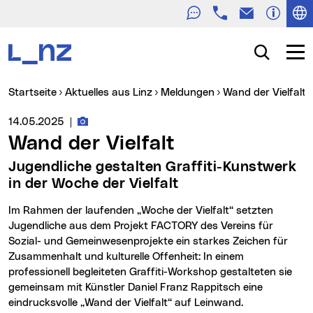
Telefon
E-Mail
Zur Navigation
Zum Inhalt
Zur Suche
Suche
Navig
Sie sind hier:
Startseite
Aktuelles aus Linz
Meldungen
Wand der Vielfalt
Fotos zur Meldung
Medienservice vom:
14.05.2025
|
Wand der Vielfalt
Jugendliche gestalten Graffiti-Kunstwerk
in der Woche der Vielfalt
Im Rahmen der laufenden „Woche der Vielfalt“ setzten
Jugendliche aus dem Projekt FACTORY des Vereins für
Sozial- und Gemeinwesenprojekte ein starkes Zeichen für
Zusammenhalt und kulturelle Offenheit: In einem
professionell begleiteten Graffiti-Workshop gestalteten sie
gemeinsam mit Künstler Daniel Franz Rappitsch eine
eindrucksvolle „Wand der Vielfalt“ auf Leinwand.