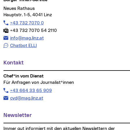
Neues Rathaus
Hauptstr. 1-5, 4041 Linz
Telefon:
+43 732 7070 0
Fax:
+43 732 7070 54 2110
E-Mail Adresse:
info@mag.linz.at
Chatbot ELLI
Kontakt
Chef*in vom Dienst
Für Anfragen von Journalist*innen
Telefon:
+43 664 33 65 909
E-Mail Adresse:
cvd@mag.linz.at
Newsletter
Immer gut informiert mit den aktuellen Newslettern der