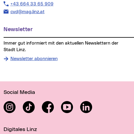
Telefon:
+43 664 33 65 909
E-Mail Adresse:
cvd@mag.linz.at
Newsletter
Immer gut informiert mit den aktuellen Newslettern der
Stadt Linz.
Newsletter abonnieren
Wichtige Links
Social Media
Instagram
TikTok
Facebook
YouTube
LinkedIn
Digitales Linz