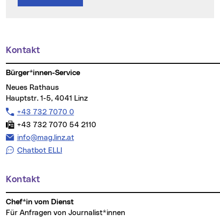
Kontakt
Weitere Informationen
Bürger*innen-Service
Neues Rathaus
Hauptstr. 1-5, 4041 Linz
Telefon:
+43 732 7070 0
Fax:
+43 732 7070 54 2110
E-Mail Adresse:
info@mag.linz.at
Chatbot ELLI
Kontakt
Chef*in vom Dienst
Für Anfragen von Journalist*innen