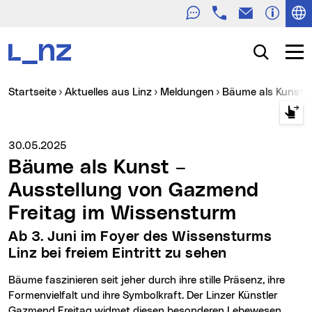
Telefon
E-Mail
Zur Navigation
Zum Inhalt
Zur Suche
Suche
Navig
Sie sind hier:
Startseite
Aktuelles aus Linz
Meldungen
Bäume als Kunst 
Medienservice vom:
30.05.2025
Bäume als Kunst –
Ausstellung von Gazmend
Freitag im Wissensturm
Ab 3. Juni im Foyer des Wissensturms
Linz bei freiem Eintritt zu sehen
Bäume faszinieren seit jeher durch ihre stille Präsenz, ihre
Formenvielfalt und ihre Symbolkraft. Der Linzer Künstler
Gazmend Freitag widmet diesen besonderen Lebewesen