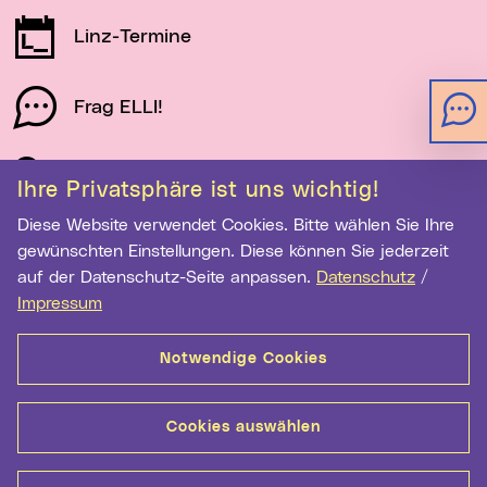
Linz-Termine
Frag ELLI!
Schau auf Linz
Ihre Privatsphäre ist uns wichtig!
Diese Website verwendet Cookies. Bitte wählen Sie Ihre
gewünschten Einstellungen. Diese können Sie jederzeit
Newsletter-Anmeldung
auf der Datenschutz-Seite anpassen.
Datenschutz
/
E-Mail-Adresse eingeben
Impressum
Notwendige Cookies
Anmelden
Cookies auswählen
Kontakt
Hilfe
Sitemap
Barrierefreiheit