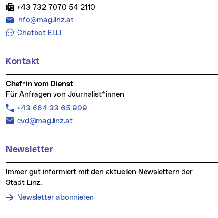
Fax:
+43 732 7070 54 2110
E-Mail Adresse:
info@mag.linz.at
Chatbot ELLI
Kontakt
Chef*in vom Dienst
Für Anfragen von Journalist*innen
Telefon:
+43 664 33 65 909
E-Mail Adresse:
cvd@mag.linz.at
Newsletter
Immer gut informiert mit den aktuellen Newslettern der
Stadt Linz.
Newsletter abonnieren