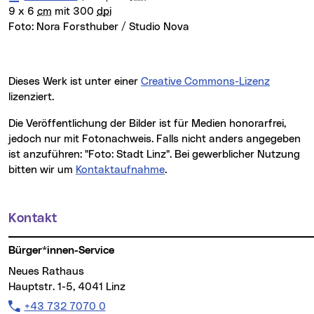
9 x 6
cm
mit 300
dpi
Foto:
Nora Forsthuber / Studio Nova
Dieses Werk ist unter einer
Creative Commons-Lizenz
lizenziert.
Die Veröffentlichung der Bilder ist für Medien honorarfrei,
jedoch nur mit Fotonachweis. Falls nicht anders angegeben
ist anzuführen: "Foto: Stadt Linz". Bei gewerblicher Nutzung
bitten wir um
Kontaktaufnahme
.
Kontakt
Weitere Informationen
Bürger*innen-Service
Neues Rathaus
Hauptstr. 1-5, 4041 Linz
Telefon:
+43 732 7070 0