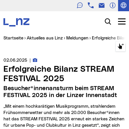
Telefon
E-Mail
Zur Navigation
Zum Inhalt
Zur Suche
Suche
Navig
Sie sind hier:
Startseite
Aktuelles aus Linz
Meldungen
Erfolgreiche Bil
Fotos zur Meldung
Medienservice vom:
02.06.2025
|
Erfolgreiche Bilanz STREAM
FESTIVAL 2025
Besucher*innenansturm beim STREAM
FESTIVAL 2025 in der Linzer Innenstadt
„Mit einem hochkarätigen Musikprogramm, strahlendem
Frühsommerwetter und mehr als 20.000 Besucher*innen
hat das STREAM FESTIVAL 2025 erneut ein starkes Zeichen
für urbane Pop- und Clubkultur in Linz gesetzt“, zeigt sich