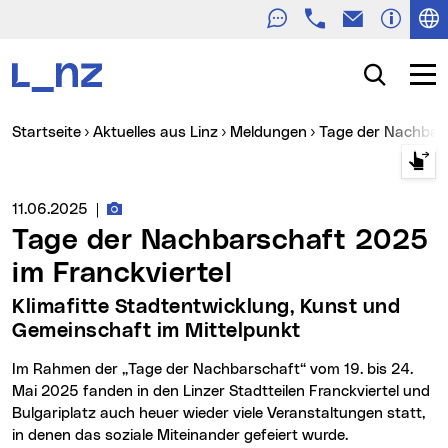
Telefon
E-Mail
Zur Navigation
Zum Inhalt
Zur Suche
Suche
Navig
Sie sind hier:
Startseite
Aktuelles aus Linz
Meldungen
Tage der Nachbar
Fotos zur Meldung
Medienservice vom:
11.06.2025
|
Tage der Nachbarschaft 2025
im Franckviertel
Klimafitte Stadtentwicklung, Kunst und
Gemeinschaft im Mittelpunkt
Im Rahmen der „Tage der Nachbarschaft“ vom 19. bis 24.
Mai 2025 fanden in den Linzer Stadtteilen Franckviertel und
Bulgariplatz auch heuer wieder viele Veranstaltungen statt,
in denen das soziale Miteinander gefeiert wurde.