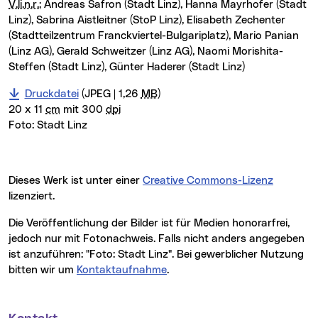
V.li.n.r.:
Andreas Safron (Stadt Linz), Hanna Mayrhofer (Stadt
Linz), Sabrina Aistleitner (StoP Linz), Elisabeth Zechenter
(Stadtteilzentrum Franckviertel-Bulgariplatz), Mario Panian
(Linz AG), Gerald Schweitzer (Linz AG), Naomi Morishita-
Steffen (Stadt Linz), Günter Haderer (Stadt Linz)
Druckdatei
(JPEG | 1,26
MB
)
20 x 11
cm
mit 300
dpi
Foto:
Stadt Linz
Dieses Werk ist unter einer
Creative Commons-Lizenz
lizenziert.
Die Veröffentlichung der Bilder ist für Medien honorarfrei,
jedoch nur mit Fotonachweis. Falls nicht anders angegeben
ist anzuführen: "Foto: Stadt Linz". Bei gewerblicher Nutzung
bitten wir um
Kontaktaufnahme
.