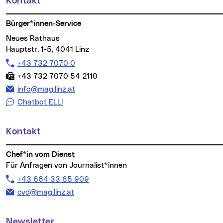
Kontakt
Weitere Informationen
Bürger*innen-Service
Neues Rathaus
Hauptstr. 1-5, 4041 Linz
Telefon:
+43 732 7070 0
Fax:
+43 732 7070 54 2110
E-Mail Adresse:
info@mag.linz.at
Chatbot ELLI
Kontakt
Chef*in vom Dienst
Für Anfragen von Journalist*innen
Telefon:
+43 664 33 65 909
E-Mail Adresse:
cvd@mag.linz.at
Newsletter