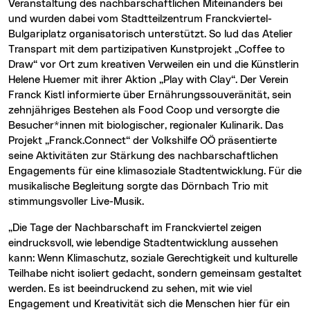
Veranstaltung des nachbarschaftlichen Miteinanders bei
und wurden dabei vom Stadtteilzentrum Franckviertel-
Bulgariplatz organisatorisch unterstützt. So lud das Atelier
Transpart mit dem partizipativen Kunstprojekt „Coffee to
Draw“ vor Ort zum kreativen Verweilen ein und die Künstlerin
Helene Huemer mit ihrer Aktion „Play with Clay“. Der Verein
Franck Kistl informierte über Ernährungssouveränität, sein
zehnjähriges Bestehen als Food Coop und versorgte die
Besucher*innen mit biologischer, regionaler Kulinarik. Das
Projekt „Franck.Connect“ der Volkshilfe OÖ präsentierte
seine Aktivitäten zur Stärkung des nachbarschaftlichen
Engagements für eine klimasoziale Stadtentwicklung. Für die
musikalische Begleitung sorgte das Dörnbach Trio mit
stimmungsvoller Live-Musik.
„Die Tage der Nachbarschaft im Franckviertel zeigen
eindrucksvoll, wie lebendige Stadtentwicklung aussehen
kann: Wenn Klimaschutz, soziale Gerechtigkeit und kulturelle
Teilhabe nicht isoliert gedacht, sondern gemeinsam gestaltet
werden. Es ist beeindruckend zu sehen, mit wie viel
Engagement und Kreativität sich die Menschen hier für ein