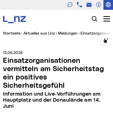
Telefon
E-Mail
Zur Navigation
Zum Inhalt
Zur Suche
Suche
Navig
Sie sind hier:
Startseite
Aktuelles aus Linz
Meldungen
Einsatzorganisati
Medienservice vom:
12.06.2025
Einsatzorganisationen
vermitteln am Sicherheitstag
ein positives
Sicherheitsgefühl
Information und Live-Vorführungen am
Hauptplatz und der Donaulände am 14.
Juni