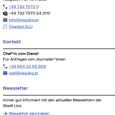
Telefon:
+43 732 7070 0
Fax:
+43 732 7070 54 2110
E-Mail Adresse:
info@mag.linz.at
Chatbot ELLI
Kontakt
Chef*in vom Dienst
Für Anfragen von Journalist*innen
Telefon:
+43 664 33 65 909
E-Mail Adresse:
cvd@mag.linz.at
Newsletter
Immer gut informiert mit den aktuellen Newslettern der
Stadt Linz.
Newsletter abonnieren